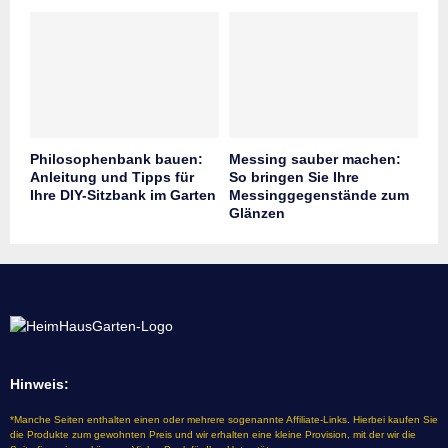
Philosophenbank bauen:
Messing sauber machen:
Anleitung und Tipps für
So bringen Sie Ihre
Ihre DIY-Sitzbank im Garten
Messinggegenstände zum
Glänzen
Hinweis:
*Manche Seiten enthalten einen oder mehrere sogenannte Affiliate-Links. Hierbei kaufen Sie
die Produkte zum gewohnten Preis und wir erhalten eine kleine Provision, mit der wir die