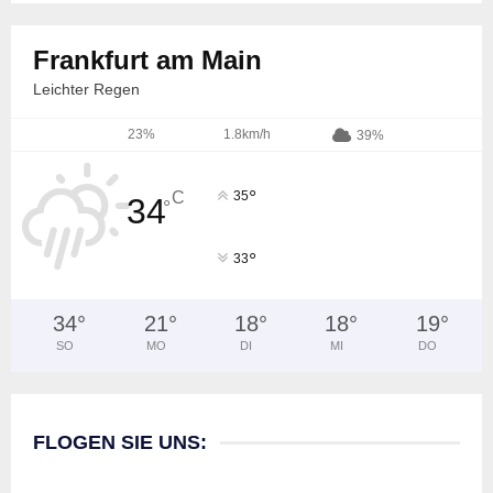
Frankfurt am Main
Leichter Regen
23%
1.8km/h
39%
°
C
35
34
°
°
33
34
°
21
°
18
°
18
°
19
°
SO
MO
DI
MI
DO
FLOGEN SIE UNS: