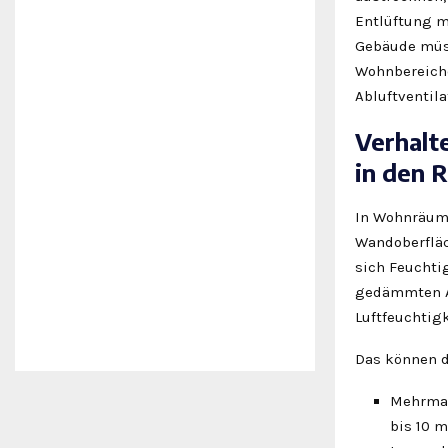
Entlüftung m
Gebäude müss
Wohnbereiche
Abluftventila
Verhalt
in den 
In Wohnräume
Wandoberfläc
sich Feuchti
gedämmten Au
Luftfeuchtig
Das können d
Mehrmal
bis 10 m