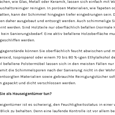
ächen, wie Glas, Metall oder Keramik, lassen sich einfach mit 
shaltsreiniger reinigen. In porösen Materialien, wie Tapeten o
atten, kann der Schimmel hingegen tiefer eingedrungen sein. D
lten daher ausgebaut und entsorgt werden. Auch schimmelige S
nt werden. Sind Holzteile nur oberflächlich befallen (normale 
 kein Sanierungsbedarf. Eine aktiv befallene Holzoberfläche mu
geschliffen werden.
gegenstände können Sie oberflächlich feucht abwischen und m
roxid, Isopropanol oder einem 70 bis 80 %-igen Ethylalkohol de
 befallene Polstermöbel lassen sich in den meisten Fällen nur
amit die Schimmelsporen nach der Sanierung nicht in der Wohn
entsorgten Materialien sowie gebrauchte Reinigungstücher sofo
n gepackt und dicht verschlossen werden.
ie als Hauseigentümer tun?
eigentümer ist es schwierig, den Feuchtigkeitsstatus in einer
ick zu behalten. Denn eine laufende Kontrolle ist vor allem be