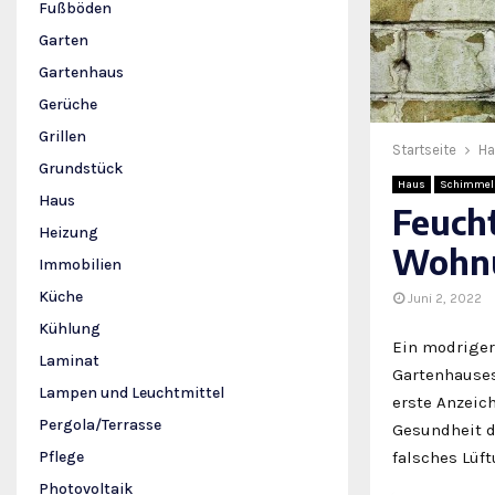
Fußböden
Garten
Gartenhaus
Gerüche
Grillen
Startseite
Ha
Grundstück
Haus
Schimmel
Haus
Feuch
Heizung
Wohnu
Immobilien
Küche
Juni 2, 2022
Kühlung
Ein modriger
Laminat
Gartenhauses
Lampen und Leuchtmittel
erste Anzeic
Pergola/Terrasse
Gesundheit d
falsches Lüf
Pflege
Photovoltaik