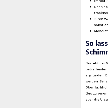
Immer l
Nach de
trockne
Türen z
sonst a
Möbelst
So las
Schimm
Besteht der 
betreffenden
ergründen. D
werden. Bei 
Oberflächlic
(bis zu eine
aber die Ursa