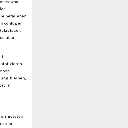
Wasser und
der
ie befallenen
ilikonfugen
Holzbläue),
ss aber
it
sinfizieren.
 noch
ung bleiben,
rt in
 vermieteten
i einer