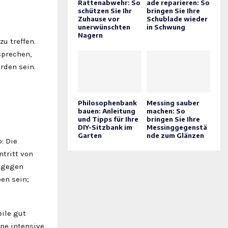
Rattenabwehr: So
ade reparieren: So
schützen Sie Ihr
bringen Sie Ihre
Zuhause vor
Schublade wieder
unerwünschten
in Schwung
Nagern
u treffen.
sprechen,
den sein.
Philosophenbank
Messing sauber
bauen: Anleitung
machen: So
und Tipps für Ihre
bringen Sie Ihre
DIY-Sitzbank im
Messinggegenstä
Garten
nde zum Glänzen
: Die
tritt von
t gegen
en sein;
ile gut
ine intensive