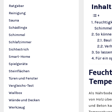
Inhal
Ratgeber
Reinigung
Sauna
Feuchtigk
Schädlinge
Schimmel
So könne
Schimmel
Baul
Schlafzimmer
Verh
Sichtestrich
So lasse
Smart-Home
Für ein 
Spielgeräte
Feucht
Steinflächen
Türen und Fenster
Temper
Vergleichs-Test
Als Nährbode
Wallbox
von Holz übe
Wände und Decken
und Beton ka
Werkzeug
Temperaturen