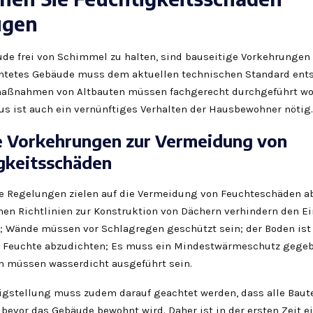
ugen
de frei von Schimmel zu halten, sind bauseitige Vorkehrungen z
chtetes Gebäude muss dem aktuellen technischen Standard ent
aßnahmen von Altbauten müssen fachgerecht durchgeführt wor
us ist auch ein vernünftiges Verhalten der Hausbewohner nötig.
e Vorkehrungen zur Vermeidung von
gkeitsschäden
he Regelungen zielen auf die Vermeidung von Feuchteschäden ab
en Richtlinien zur Konstruktion von Dächern verhindern den Ein
 Wände müssen vor Schlagregen geschützt sein; der Boden is
 Feuchte abzudichten; Es muss ein Mindestwärmeschutz gegeb
en müssen wasserdicht ausgeführt sein.
igstellung muss zudem darauf geachtet werden, dass alle Baute
bevor das Gebäude bewohnt wird. Daher ist in der ersten Zeit e