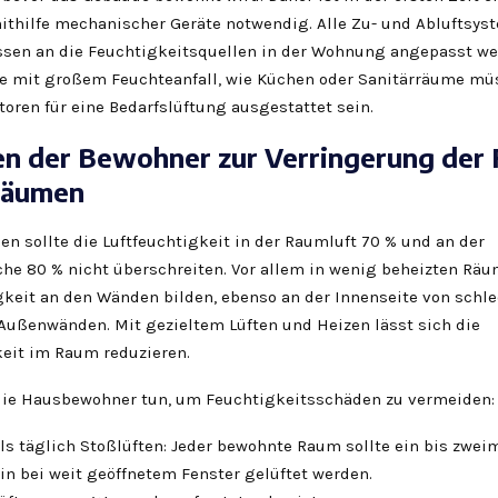
ithilfe mechanischer Geräte notwendig. Alle Zu- und Abluftsys
en an die Feuchtigkeitsquellen in der Wohnung angepasst we
 mit großem Feuchteanfall, wie Küchen oder Sanitärräume mü
toren für eine Bedarfslüftung ausgestattet sein.
en der Bewohner zur Verringerung der
Räumen
n sollte die Luftfeuchtigkeit in der Raumluft 70 % und an der
he 80 % nicht überschreiten. Vor allem in wenig beheizten Rä
gkeit an den Wänden bilden, ebenso an der Innenseite von schl
ßenwänden. Mit gezieltem Lüften und Heizen lässt sich die
keit im Raum reduzieren.
ie Hausbewohner tun, um Feuchtigkeitsschäden zu vermeiden:
s täglich Stoßlüften: Jeder bewohnte Raum sollte ein bis zweim
in bei weit geöffnetem Fenster gelüftet werden.