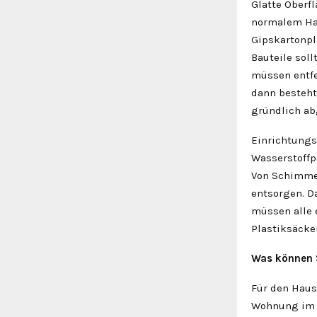
Glatte Oberfl
normalem Hau
Gipskartonpl
Bauteile sol
müssen entfer
dann besteht
gründlich ab
Einrichtungs
Wasserstoffpe
Von Schimmel
entsorgen. D
müssen alle 
Plastiksäcke
Was können S
Für den Haus
Wohnung im Bl