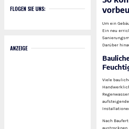
vorbe
FLOGEN SIE UNS:
Um ein Gebäu
Ein neu erri
Sanierungsm
Darüber hina
ANZEIGE
Baulich
Feuchti
Viele baulic
Handwerklich
Regenwasser;
aufsteigende
Installation
Nach Baufert
austrocknen, 