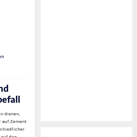
en
nd
efall
n dienen,
ar auf Zement
chiedlicher
 auf den