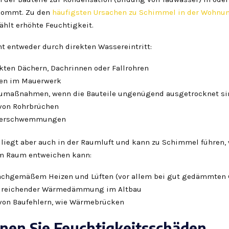
 kommt. Zu den
häufigsten Ursachen zu Schimmel in der Wohnu
ählt erhöhte Feuchtigkeit.
ht entweder durch direkten Wassereintritt:
ekten Dächern, Dachrinnen oder Fallrohren
sen im Mauerwerk
umaßnahmen, wenn die Bauteile ungenügend ausgetrocknet si
 von Rohrbrüchen
berschwemmungen
 liegt aber auch in der Raumluft und kann zu Schimmel führen,
em Raum entweichen kann:
achgemäßem Heizen und Lüften (vor allem bei gut gedämmten
ureichender Wärmedämmung im Altbau
 von Baufehlern, wie Wärmebrücken
nen Sie Feuchtigkeitsschäden