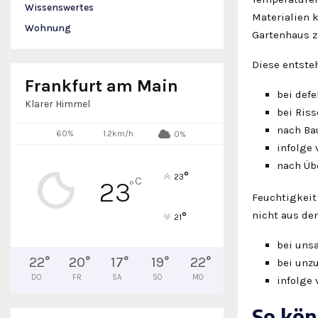
Wissenswertes
Materialien
Wohnung
Gartenhaus z
Diese entste
Frankfurt am Main
bei def
Klarer Himmel
bei Ris
nach Ba
60%
1.2km/h
0%
infolge
nach Ü
°
23
C
23
°
Feuchtigkeit
nicht aus d
°
21
bei uns
22
°
20
°
17
°
19
°
22
°
bei unz
DO
FR
SA
SO
MO
infolge
So kön