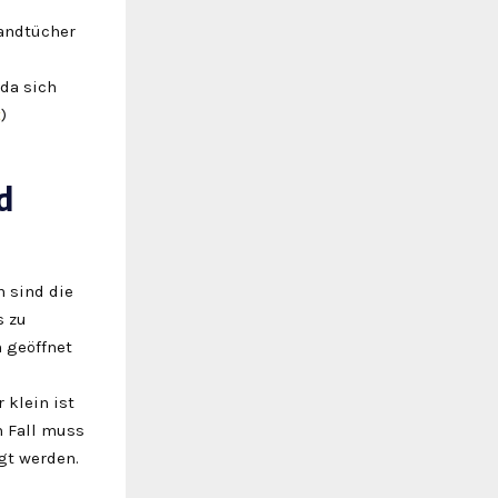
andtücher
da sich
t
)
d
n sind die
s zu
 geöffnet
.
 klein ist
m Fall muss
gt werden.