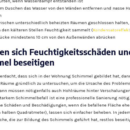
üften, wenn Wasserdampf entstanden ist
m Duschen das Wasser von den Wänden entfernen und nasse H
n
wischen unterschiedlich beheizten Räumen geschlossen halten, 
n den kälteren Stellen Feuchtigkeit sammelt (
Kondensatoreffek
ücke mindestens 10 cm von den Außenwänden abrücken
sen sich Feuchtigkeitsschäden un
el beseitigen
Verdacht, dass sich in der Wohnung Schimmel gebildet hat, dan
 Räume gründlich zu untersuchen, um die Ursache des Problem
ann müssen nötigenfalls auch Hohlräume hinter Verschalungen
starkem Schimmelbefall ist eine professionelle Sanierung nötig
he Schäden und Beschädigungen, wenn die befallene Fläche eher
m halben Quadratmeter), lassen sich einfacher beheben. In jede
che, die zur Bildung des Schimmels geführt hat, restlos beseiti