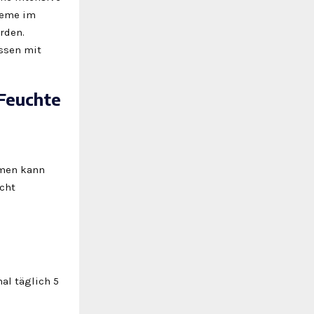
teme im
rden.
ssen mit
 Feuchte
umen kann
echt
al täglich 5