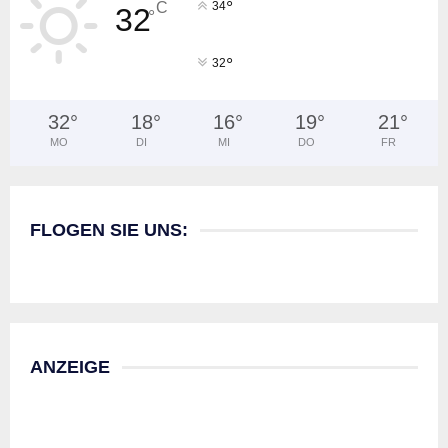
°
C
34
32
°
°
32
32
°
18
°
16
°
19
°
21
°
MO
DI
MI
DO
FR
FLOGEN SIE UNS:
ANZEIGE