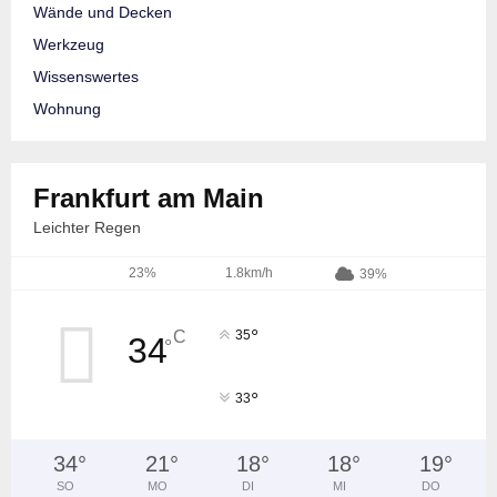
Wände und Decken
Werkzeug
Wissenswertes
Wohnung
Frankfurt am Main
Leichter Regen
23%
1.8km/h
39%
°
C
35
34
°
°
33
34
°
21
°
18
°
18
°
19
°
SO
MO
DI
MI
DO