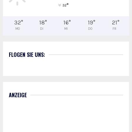
°
32
32
°
18
°
16
°
19
°
21
°
MO
DI
MI
DO
FR
FLOGEN SIE UNS:
ANZEIGE