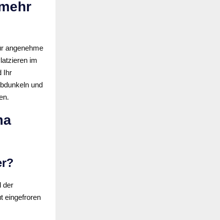
 mehr
für angenehme
atzieren im
 Ihr
Abdunkeln und
en.
ma
er?
 der
t eingefroren