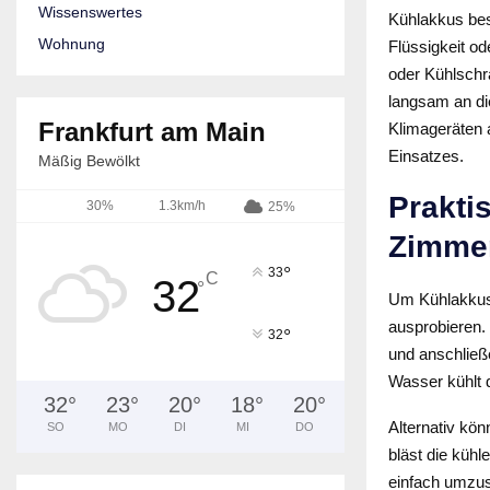
Wissenswertes
Kühlakkus bes
Wohnung
Flüssigkeit od
oder Kühlschr
langsam an di
Frankfurt am Main
Klimageräten 
Einsatzes.
Mäßig Bewölkt
Prakti
30%
1.3km/h
25%
Zimme
°
33
C
32
°
Um Kühlakkus 
ausprobieren. 
°
32
und anschließ
Wasser kühlt 
32
°
23
°
20
°
18
°
20
°
Alternativ kön
SO
MO
DI
MI
DO
bläst die kühl
einfach umzus