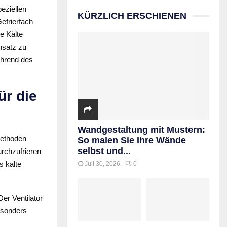
eziellen
KÜRZLICH ERSCHIENEN
Gefrierfach
e Kälte
nsatz zu
ährend des
r die
Wandgestaltung mit Mustern:
Methoden
So malen Sie Ihre Wände
selbst und...
urchzufrieren
s kalte
Juli 30, 2026
0
Der Ventilator
besonders