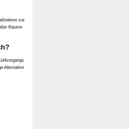
 Maßnahme zur
großer Räume
ch?
Kühlvorgangs
e Alternative