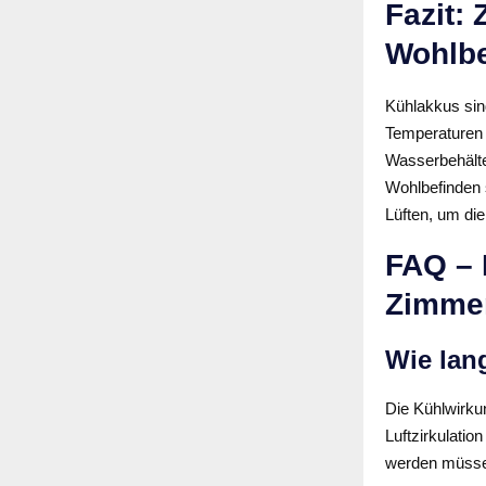
Fazit:
Wohlbe
Kühlakkus sin
Temperaturen 
Wasserbehälte
Wohlbefinden 
Lüften, um die
FAQ – 
Zimmer
Wie lan
Die Kühlwirku
Luftzirkulatio
werden müss