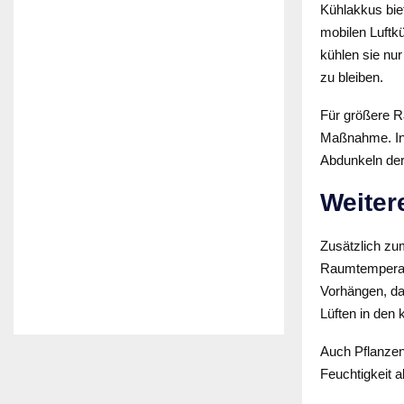
Kühlakkus bie
mobilen Luftkü
kühlen sie nu
zu bleiben.
Für größere R
Maßnahme. In 
Abdunkeln der
Weiter
Zusätzlich zu
Raumtemperatu
Vorhängen, da
Lüften in den
Auch Pflanzen
Feuchtigkeit 