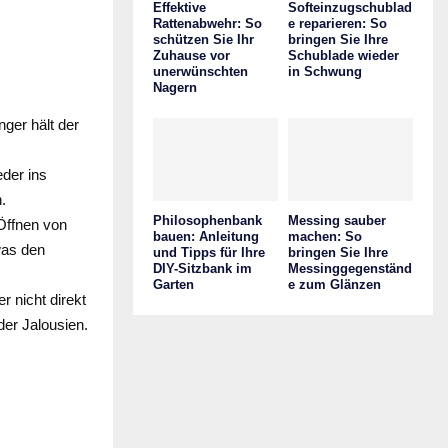
Effektive
Softeinzugschublad
Rattenabwehr: So
e reparieren: So
schützen Sie Ihr
bringen Sie Ihre
Zuhause vor
Schublade wieder
unerwünschten
in Schwung
Nagern
ger hält der
der ins
.
Philosophenbank
Messing sauber
Öffnen von
bauen: Anleitung
machen: So
was den
und Tipps für Ihre
bringen Sie Ihre
DIY-Sitzbank im
Messinggegenständ
Garten
e zum Glänzen
r nicht direkt
er Jalousien.