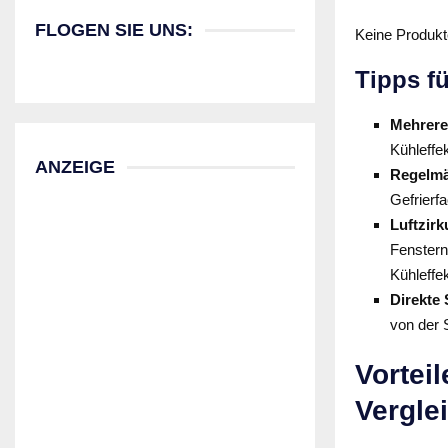
FLOGEN SIE UNS:
Keine Produkt
Tipps f
Mehrere
Kühleffe
ANZEIGE
Regelmä
Gefrierf
Luftzirk
Fenstern
Kühleffek
Direkte
von der 
Vortei
Vergle