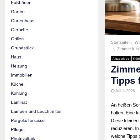
Fußböden
Garten
Gartenhaus
Gerüche
Grillen
Startseite
Wi
Grundstück
Zimmer kühle
Haus
Alltagstipps
Küh
Heizung
Zimmer
Immobilien
Tipps 
Küche
Juli 1, 2026
Kühlung
Laminat
An heißen Som
Lampen und Leuchtmittel
halten. Eine k
Diese kleinen 
Pergola/Terrasse
reduzieren. I
Pflege
welche Tipps 
Photovoltaik