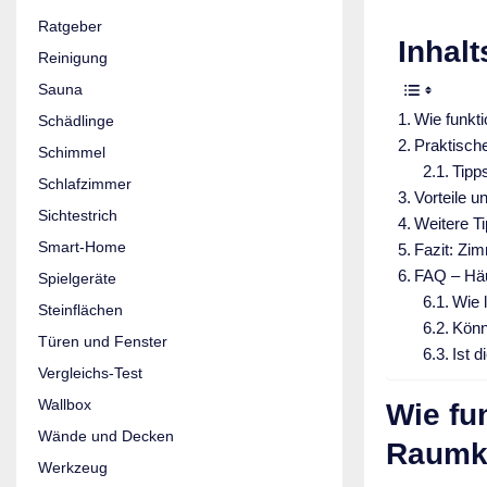
Ratgeber
Inhalt
Reinigung
Sauna
Wie funkt
Schädlinge
Praktisch
Schimmel
Tipp
Schlafzimmer
Vorteile 
Sichtestrich
Weitere T
Smart-Home
Fazit: Zi
FAQ – Häu
Spielgeräte
Wie 
Steinflächen
Könn
Türen und Fenster
Ist 
Vergleichs-Test
Wallbox
Wie fu
Wände und Decken
Raumk
Werkzeug