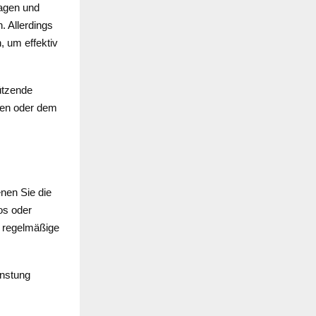
lagen und
. Allerdings
 um effektiv
ützende
ren oder dem
nen Sie die
os oder
 regelmäßige
unstung