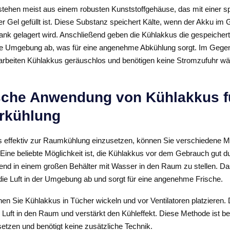
tehen meist aus einem robusten Kunststoffgehäuse, das mit einer sp
er Gel gefüllt ist. Diese Substanz speichert Kälte, wenn der Akku im 
ank gelagert wird. Anschließend geben die Kühlakkus die gespeichert
e Umgebung ab, was für eine angenehme Abkühlung sorgt. Im Gege
arbeiten Kühlakkus geräuschlos und benötigen keine Stromzufuhr w
sche Anwendung von Kühlakkus fü
rkühlung
effektiv zur Raumkühlung einzusetzen, können Sie verschiedene 
Eine beliebte Möglichkeit ist, die Kühlakkus vor dem Gebrauch gut d
end in einem großen Behälter mit Wasser in den Raum zu stellen. Da
die Luft in der Umgebung ab und sorgt für eine angenehme Frische.
nen Sie Kühlakkus in Tücher wickeln und vor Ventilatoren platzieren. 
e Luft in den Raum und verstärkt den Kühleffekt. Diese Methode ist 
etzen und benötigt keine zusätzliche Technik.