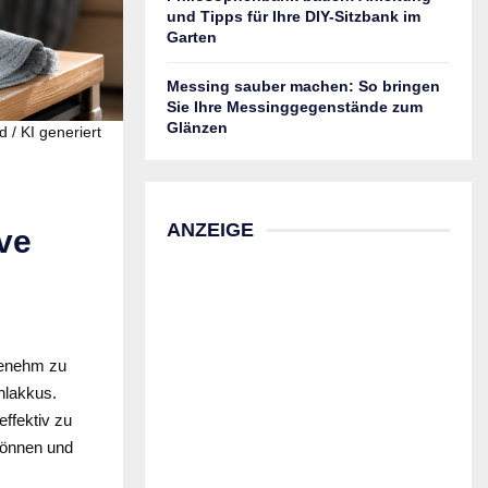
und Tipps für Ihre DIY-Sitzbank im
Garten
Messing sauber machen: So bringen
Sie Ihre Messinggegenstände zum
Glänzen
d / KI generiert
ANZEIGE
ve
genehm zu
hlakkus.
effektiv zu
können und