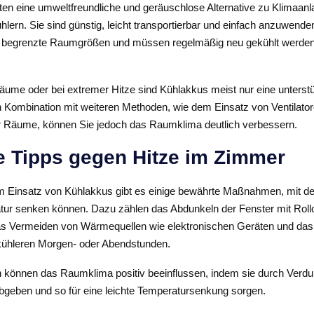
ten eine umweltfreundliche und geräuschlose Alternative zu Klimaan
hlern. Sie sind günstig, leicht transportierbar und einfach anzuwenden
r begrenzte Raumgrößen und müssen regelmäßig neu gekühlt werden,
äume oder bei extremer Hitze sind Kühlakkus meist nur eine unterst
Kombination mit weiteren Methoden, wie dem Einsatz von Ventilato
 Räume, können Sie jedoch das Raumklima deutlich verbessern.
e Tipps gegen Hitze im Zimmer
m Einsatz von Kühlakkus gibt es einige bewährte Maßnahmen, mit de
r senken können. Dazu zählen das Abdunkeln der Fenster mit Roll
s Vermeiden von Wärmequellen wie elektronischen Geräten und das
 kühleren Morgen- oder Abendstunden.
 können das Raumklima positiv beeinflussen, indem sie durch Verd
abgeben und so für eine leichte Temperatursenkung sorgen.