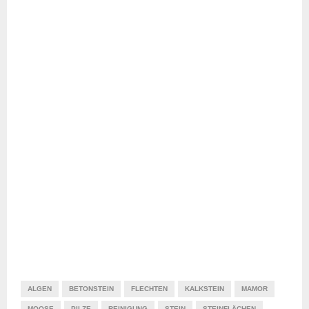
ALGEN
BETONSTEIN
FLECHTEN
KALKSTEIN
MAMOR
MOOSE
PILZE
REINIGUNG
STEIN
STEINFLÄCHEN