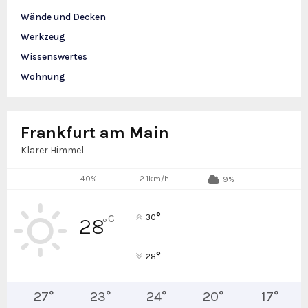
Wände und Decken
Werkzeug
Wissenswertes
Wohnung
Frankfurt am Main
Klarer Himmel
40%
2.1km/h
9%
°
C
30
28
°
°
28
27
°
23
°
24
°
20
°
17
°