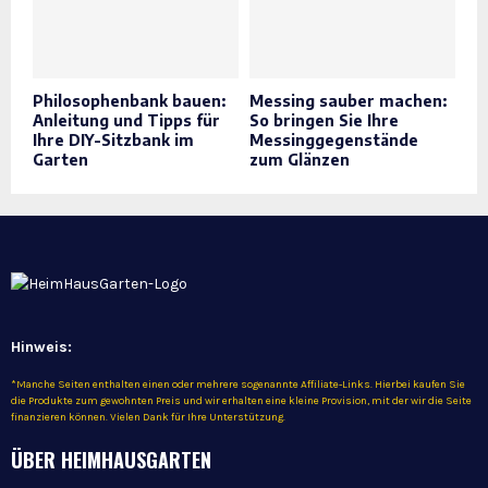
Philosophenbank bauen:
Messing sauber machen:
Anleitung und Tipps für
So bringen Sie Ihre
Ihre DIY-Sitzbank im
Messinggegenstände
Garten
zum Glänzen
Hinweis:
*Manche Seiten enthalten einen oder mehrere sogenannte Affiliate-Links. Hierbei kaufen Sie
die Produkte zum gewohnten Preis und wir erhalten eine kleine Provision, mit der wir die Seite
finanzieren können. Vielen Dank für Ihre Unterstützung.
ÜBER HEIMHAUSGARTEN