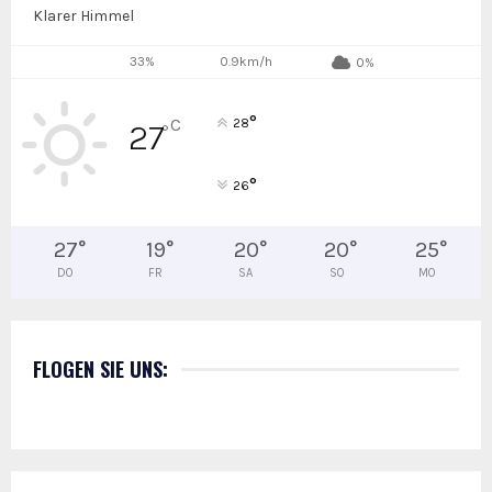
Klarer Himmel
33%
0.9km/h
0%
°
C
28
27
°
°
26
27
°
19
°
20
°
20
°
25
°
DO
FR
SA
SO
MO
FLOGEN SIE UNS: