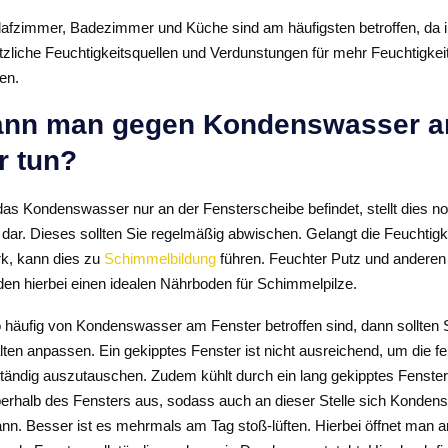
lafzimmer, Badezimmer und Küche sind am häufigsten betroffen, da i
liche Feuchtigkeitsquellen und Verdunstungen für mehr Feuchtigkeit
en.
ann man gegen Kondenswasser 
r tun?
das Kondenswasser nur an der Fensterscheibe befindet, stellt dies n
dar. Dieses sollten Sie regelmäßig abwischen. Gelangt die Feuchtigk
k, kann dies zu
Schimmelbildung
führen. Feuchter Putz und anderen
lden hierbei einen idealen Nährboden für Schimmelpilze.
 häufig von Kondenswasser am Fenster betroffen sind, dann sollten S
lten anpassen. Ein gekipptes Fenster ist nicht ausreichend, um die 
ständig auszutauschen. Zudem kühlt durch ein lang gekipptes Fenste
rhalb des Fensters aus, sodass auch an dieser Stelle sich Konden
ann. Besser ist es mehrmals am Tag stoß-lüften. Hierbei öffnet man 