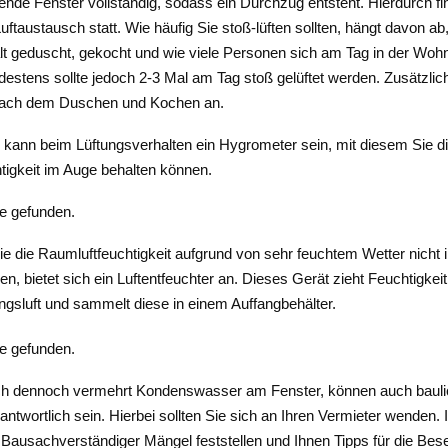
nde Fenster vollständig, sodass ein Durchzug entsteht. Hierdurch fin
Luftaustausch statt. Wie häufig Sie stoß-lüften sollten, hängt davon ab,
t geduscht, gekocht und wie viele Personen sich am Tag in der Woh
destens sollte jedoch 2-3 Mal am Tag stoß gelüftet werden. Zusätzlich
nach dem Duschen und Kochen an.
h kann beim Lüftungsverhalten ein Hygrometer sein, mit diesem Sie d
tigkeit im Auge behalten können.
e gefunden.
ie die Raumluftfeuchtigkeit aufgrund von sehr feuchtem Wetter nicht i
, bietet sich ein Luftentfeuchter an. Dieses Gerät zieht Feuchtigkeit
sluft und sammelt diese in einem Auffangbehälter.
e gefunden.
ich dennoch vermehrt Kondenswasser am Fenster, können auch baul
rantwortlich sein. Hierbei sollten Sie sich an Ihren Vermieter wenden
 Bausachverständiger Mängel feststellen und Ihnen Tipps für die Bese