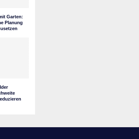
it Garten:
he Planung
zusetzen
der
chweite
reduzieren