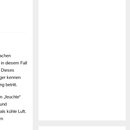
fachen
 in diesem Fall
. Dieses
äger kennen
 betritt.
m „feuchte“
 und
ls kühle Luft.
im