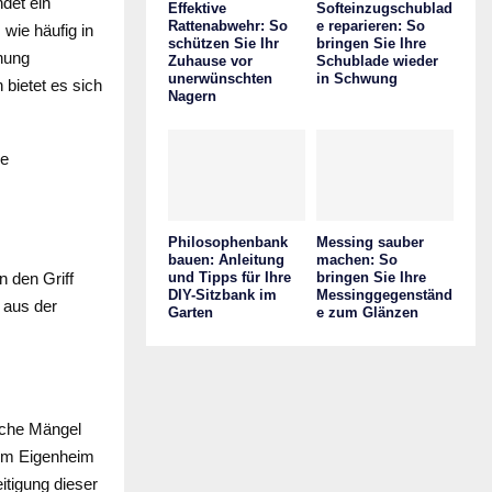
det ein
Effektive
Softeinzugschublad
Rattenabwehr: So
e reparieren: So
 wie häufig in
schützen Sie Ihr
bringen Sie Ihre
nung
Zuhause vor
Schublade wieder
unerwünschten
in Schwung
 bietet es sich
Nagern
ie
Philosophenbank
Messing sauber
bauen: Anleitung
machen: So
n den Griff
und Tipps für Ihre
bringen Sie Ihre
DIY-Sitzbank im
Messinggegenständ
 aus der
Garten
e zum Glänzen
iche Mängel
. Im Eigenheim
itigung dieser