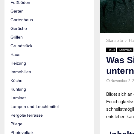
Fußböden
Garten
Gartenhaus
Gerüche
Grillen
Startseite
Ha
Grundstück
Haus
Schimmel
Haus
Was S
Heizung
unter
Immobilien
Küche
November 2, 
Kühlung
Bildet sich a
Laminat
Feuchtigkeits
Lampen und Leuchtmittel
schnellstmögl
Pergola/Terrasse
entstehen ka
Pflege
Photovoltaik