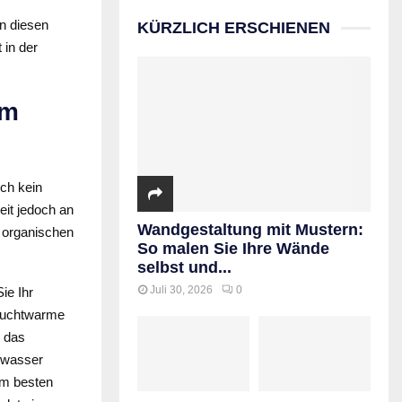
n diesen
KÜRZLICH ERSCHIENEN
 in der
am
och kein
eit jedoch an
Wandgestaltung mit Mustern:
 organischen
So malen Sie Ihre Wände
selbst und...
Juli 30, 2026
0
ie Ihr
feuchtwarme
r das
swasser
am besten