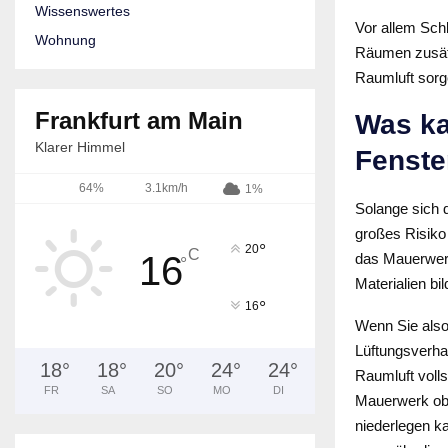
Wissenswertes
Vor allem Sch
Wohnung
Räumen zusätz
Raumluft sorg
Frankfurt am Main
Was k
Klarer Himmel
Fenste
64%
3.1km/h
1%
Solange sich 
großes Risiko 
°
20
C
16
das Mauerwer
°
Materialien bi
°
16
Wenn Sie also
Lüftungsverha
18
°
18
°
20
°
24
°
24
°
Raumluft voll
FR
SA
SO
MO
DI
Mauerwerk obe
niederlegen k