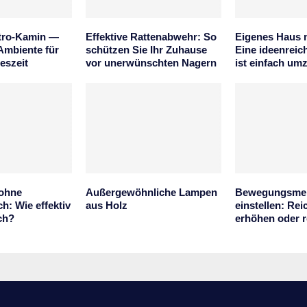
ktro-Kamin —
Effektive Rattenabwehr: So
Eigenes Haus m
Ambiente für
schützen Sie Ihr Zuhause
Eine ideenreic
reszeit
vor unerwünschten Nagern
ist einfach um
 ohne
Außergewöhnliche Lampen
Bewegungsmel
h: Wie effektiv
aus Holz
einstellen: Rei
ich?
erhöhen oder 