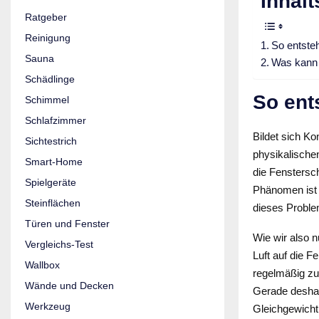
Inhalt
Ratgeber
Reinigung
So entste
Sauna
Was kann
Schädlinge
So ent
Schimmel
Schlafzimmer
Bildet sich K
Sichtestrich
physikalischen
Smart-Home
die Fenstersc
Spielgeräte
Phänomen ist v
Steinflächen
dieses Proble
Türen und Fenster
Wie wir also 
Vergleichs-Test
Luft auf die F
Wallbox
regelmäßig zu
Wände und Decken
Gerade deshalb
Werkzeug
Gleichgewicht 