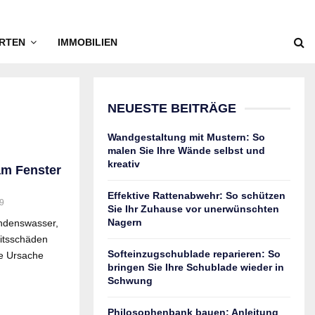
RTEN
IMMOBILIEN
NEUESTE BEITRÄGE
Wandgestaltung mit Mustern: So
malen Sie Ihre Wände selbst und
kreativ
m Fenster
Effektive Rattenabwehr: So schützen
9
Sie Ihr Zuhause vor unerwünschten
Nagern
ondenswasser,
eitsschäden
Softeinzugschublade reparieren: So
ie Ursache
bringen Sie Ihre Schublade wieder in
Schwung
Philosophenbank bauen: Anleitung