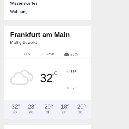
Wissenswertes
Wohnung
Frankfurt am Main
Mäßig Bewölkt
30%
1.3km/h
25%
°
33
C
32
°
°
32
32
°
23
°
20
°
18
°
20
°
SO
MO
DI
MI
DO