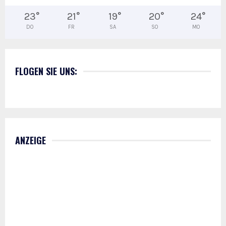
23
°
21
°
19
°
20
°
24
°
DO
FR
SA
SO
MO
FLOGEN SIE UNS:
ANZEIGE