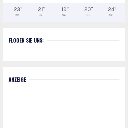
23
°
21
°
19
°
20
°
24
°
DO
FR
SA
SO
MO
FLOGEN SIE UNS:
ANZEIGE