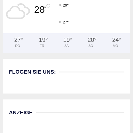
°
C
29
28
°
°
27
27
°
19
°
19
°
20
°
24
°
DO
FR
SA
SO
MO
FLOGEN SIE UNS:
ANZEIGE