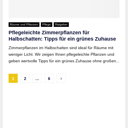
Bäume und Pflanzen
Pflege
Ratgeber
Pflegeleichte Zimmerpflanzen für
Halbschatten: Tipps für ein grünes Zuhause
Zimmerpflanzen im Halbschatten sind ideal für Räume mit
weniger Licht. Wir zeigen Ihnen pflegeleichte Pflanzen und
geben wertvolle Tipps für ein grünes Zuhause ohne großen...
Seitennummerierung
1
2
…
6
der
Beiträge