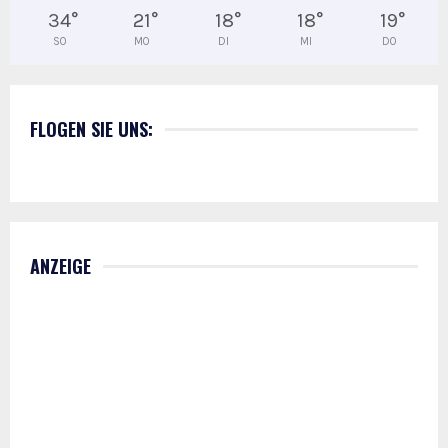
34
°
21
°
18
°
18
°
19
°
SO
MO
DI
MI
DO
FLOGEN SIE UNS:
ANZEIGE