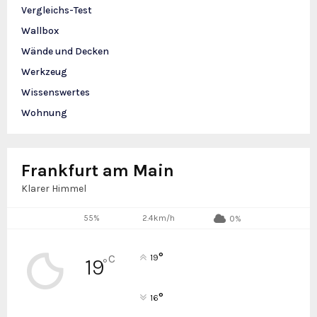
Vergleichs-Test
Wallbox
Wände und Decken
Werkzeug
Wissenswertes
Wohnung
Frankfurt am Main
Klarer Himmel
55%
2.4km/h
0%
°
C
19
19
°
°
16