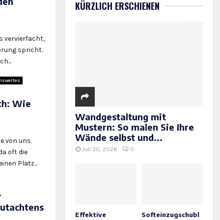
den
KÜRZLICH ERSCHIENEN
7
 vervierfacht,
rung spricht.
h...
nswertes
ch: Wie
Wandgestaltung mit
Mustern: So malen Sie Ihre
6
Wände selbst und...
le von uns
Juli 30, 2026
0
a oft die
nen Platz...
r
gutachtens
Effektive
Softeinzugschubl