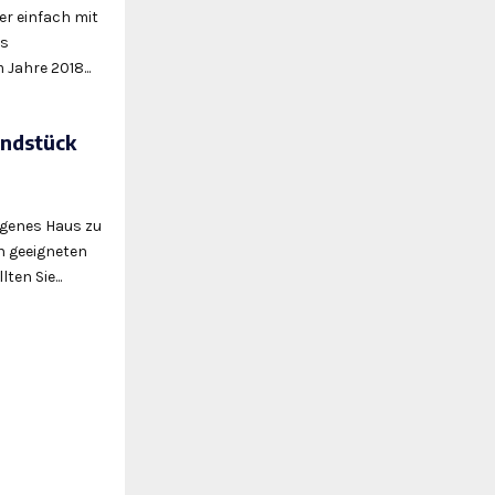
r einfach mit
as
Jahre 2018...
undstück
igenes Haus zu
n geeigneten
en Sie...