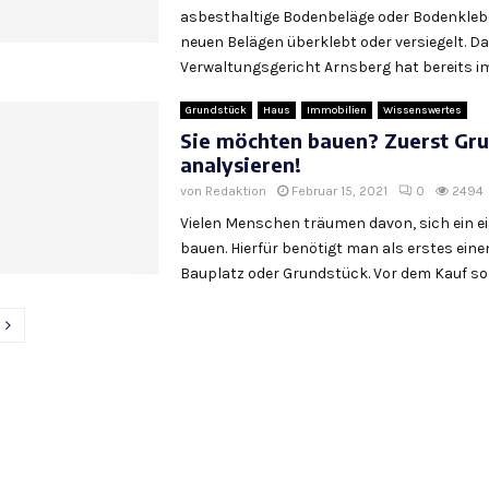
asbesthaltige Bodenbeläge oder Bodenklebe
neuen Belägen überklebt oder versiegelt. D
Verwaltungsgericht Arnsberg hat bereits im 
Grundstück
Haus
Immobilien
Wissenswertes
Sie möchten bauen? Zuerst Gr
analysieren!
von
Redaktion
Februar 15, 2021
0
2494
Vielen Menschen träumen davon, sich ein e
bauen. Hierfür benötigt man als erstes eine
Bauplatz oder Grundstück. Vor dem Kauf sollt
nnummerierung
ge