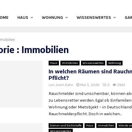
HOME
HAUS
WOHNUNG
WISSENSWERTES
GA
mobilien
rie : Immobilien
Haus
Immobilien
Wissenswertes
Wohnung
In welchen Räumen sind Rauch
Pflicht?
von
Joern Kahn
Mai 5, 2026
0
3342
Rauchmelder sind unscheinbar, können abe
zu Lebensretter werden. Egal ob Einfamilie
Wohnung oder Mietobjekt – in Deutschland 
Rauchmelderpflicht. Doch in welchen...
Dämm und Dichtstoffe
Haus
Immobilien
Wände un
Wissenswertes