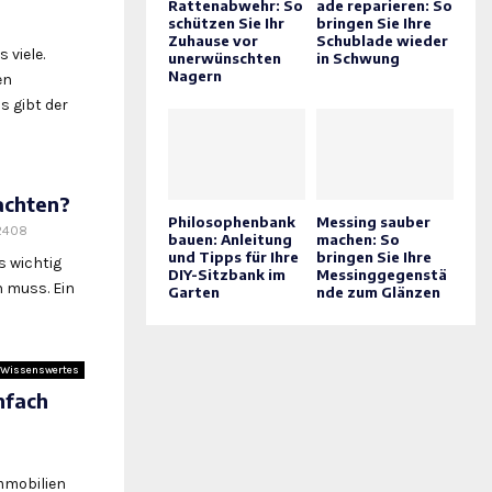
Rattenabwehr: So
ade reparieren: So
schützen Sie Ihr
bringen Sie Ihre
Zuhause vor
Schublade wieder
 viele.
unerwünschten
in Schwung
Nagern
en
s gibt der
achten?
Philosophenbank
Messing sauber
2408
bauen: Anleitung
machen: So
und Tipps für Ihre
bringen Sie Ihre
s wichtig
DIY-Sitzbank im
Messinggegenstä
 muss. Ein
Garten
nde zum Glänzen
Wissenswertes
nfach
mmobilien