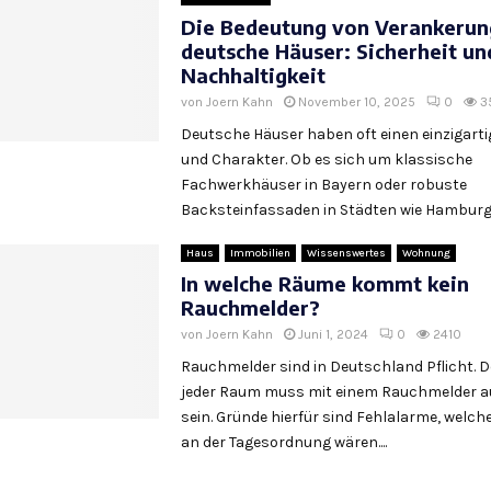
Die Bedeutung von Verankerun
deutsche Häuser: Sicherheit un
Nachhaltigkeit
von
Joern Kahn
November 10, 2025
0
3
Deutsche Häuser haben oft einen einzigart
und Charakter. Ob es sich um klassische
Fachwerkhäuser in Bayern oder robuste
Backsteinfassaden in Städten wie Hamburg h
Haus
Immobilien
Wissenswertes
Wohnung
In welche Räume kommt kein
Rauchmelder?
von
Joern Kahn
Juni 1, 2024
0
2410
Rauchmelder sind in Deutschland Pflicht. 
jeder Raum muss mit einem Rauchmelder a
sein. Gründe hierfür sind Fehlalarme, welc
an der Tagesordnung wären....