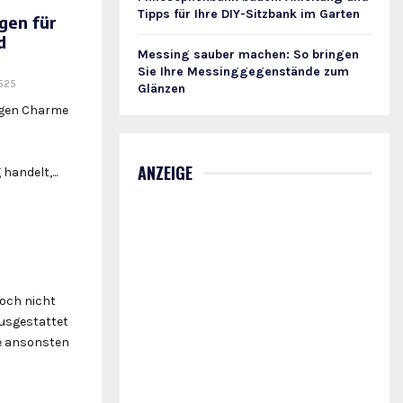
Tipps für Ihre DIY-Sitzbank im Garten
gen für
d
Messing sauber machen: So bringen
Sie Ihre Messinggegenstände zum
525
Glänzen
igen Charme
ANZEIGE
andelt,...
Doch nicht
usgestattet
he ansonsten