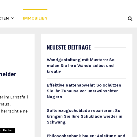
RTEN
IMMOBILIEN
NEUESTE BEITRÄGE
Wandgestaltung mit Mustern: So
malen Sie Ihre Wände selbst und
kreativ
melder
Effektive Rattenabwehr: So schützen
Sie Ihr Zuhause vor unerwünschten
Nagern
r im Ernstfall
nhaus,
Softeinzugschublade reparieren: So
herrscht eine
bringen Sie Ihre Schublade wieder in
Schwung
d Decken
Philosophenbank bauen: Anleitung und