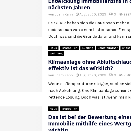
Entwicklung Immobilienzins in 
nächsten Jahren
von
Joern Kahn
August 30, 2023
0
222
Seit 2022 haben sich die Bauzinsen mehr als
sodass man von einem historischen Zinssp
Doch was sind die Gründe dafür und kann sic
Haus
Immobilien
Kühlung
Schlafzimmer
Wisse
Wohnung
Klimaanlage ohne Abluftschlau
effektiv ist das wirklich?
von
Joern Kahn
August 20, 2023
0
218
Wenn die Temperaturen steigen, suchen vie
nach Abkühlung. Eine Klimaanlage scheint d
rettende Lösung. Doch was ist, wenn man kei
Haus
Immobilien
Das ist bei der Bewertung eine
Immobilie mithilfe eines Wert
wichtig