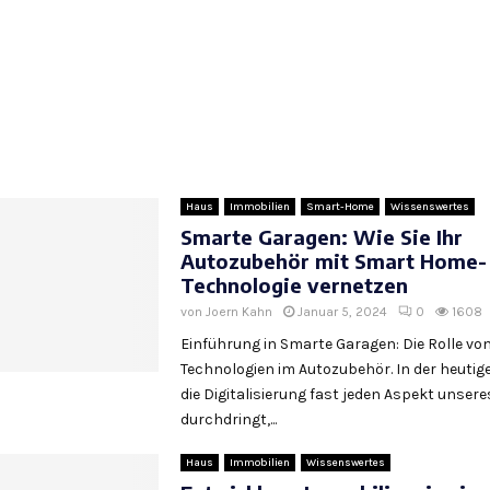
Haus
Immobilien
Smart-Home
Wissenswertes
Smarte Garagen: Wie Sie Ihr
Autozubehör mit Smart Home-
Technologie vernetzen
von
Joern Kahn
Januar 5, 2024
0
1608
Einführung in Smarte Garagen: Die Rolle v
Technologien im Autozubehör. In der heutigen
die Digitalisierung fast jeden Aspekt unser
durchdringt,...
Haus
Immobilien
Wissenswertes