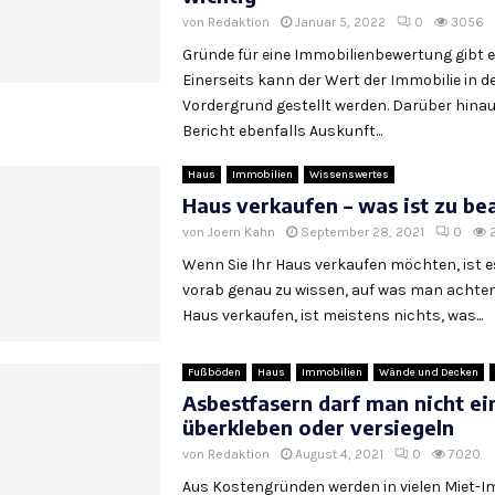
von
Redaktion
Januar 5, 2022
0
3056
Gründe für eine Immobilienbewertung gibt es
Einerseits kann der Wert der Immobilie in d
Vordergrund gestellt werden. Darüber hinau
Bericht ebenfalls Auskunft...
Haus
Immobilien
Wissenswertes
Haus verkaufen – was ist zu be
von
Joern Kahn
September 28, 2021
0
Wenn Sie Ihr Haus verkaufen möchten, ist e
vorab genau zu wissen, auf was man achten
Haus verkaufen, ist meistens nichts, was...
Fußböden
Haus
Immobilien
Wände und Decken
Asbestfasern darf man nicht ei
überkleben oder versiegeln
von
Redaktion
August 4, 2021
0
7020
Aus Kostengründen werden in vielen Miet-I