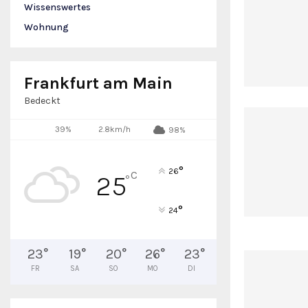
Wissenswertes
Wohnung
Frankfurt am Main
Bedeckt
39%
2.8km/h
98%
°
26
C
25
°
°
24
23
°
19
°
20
°
26
°
23
°
FR
SA
SO
MO
DI