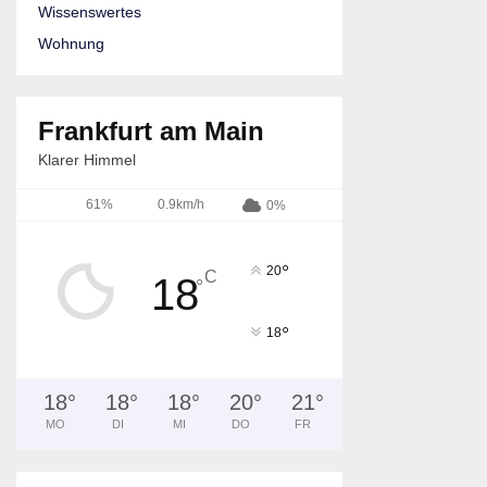
Wissenswertes
Wohnung
Frankfurt am Main
Klarer Himmel
61%
0.9km/h
0%
°
20
C
18
°
°
18
18
°
18
°
18
°
20
°
21
°
MO
DI
MI
DO
FR