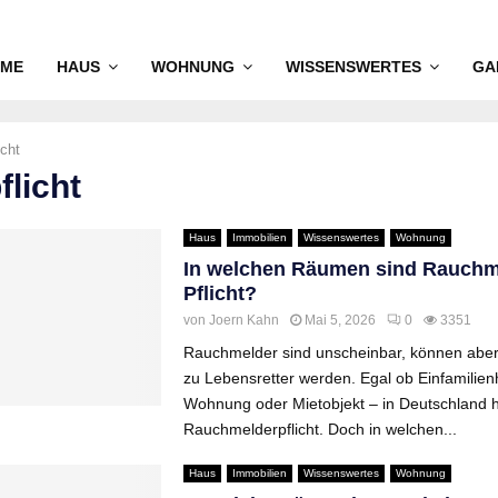
ME
HAUS
WOHNUNG
WISSENSWERTES
GA
icht
flicht
Haus
Immobilien
Wissenswertes
Wohnung
In welchen Räumen sind Rauchm
Pflicht?
von
Joern Kahn
Mai 5, 2026
0
3351
Rauchmelder sind unscheinbar, können aber 
zu Lebensretter werden. Egal ob Einfamilien
Wohnung oder Mietobjekt – in Deutschland h
Rauchmelderpflicht. Doch in welchen...
Haus
Immobilien
Wissenswertes
Wohnung