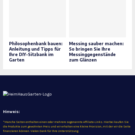
Philosophenbank bauen:
Messing sauber machen:
Anleitung und Tipps für
So bringen Sie Ihre
Ihre DIY-Sitzbank im
Messinggegenstände
Garten
zum Glänzen
Hinweis:
*Manche Seiten enthalten einen oder mehrere sogenannte Affiliate-Links. Hierbei kaufen Sie
die Produkte zum gewohnten Preis und wir erhalten eine kleine Provision, mit der wir die Seite
finanzieren können. Vielen Dank für Ihre Unterstützung.