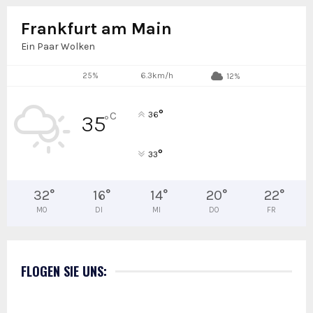
Frankfurt am Main
Ein Paar Wolken
25%
6.3km/h
12%
°
C
36
35
°
°
33
32
°
16
°
14
°
20
°
22
°
MO
DI
MI
DO
FR
FLOGEN SIE UNS: