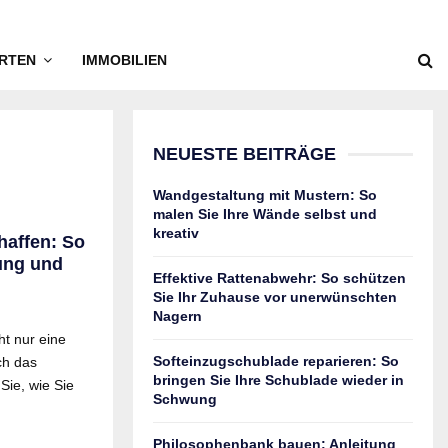
RTEN
IMMOBILIEN
NEUESTE BEITRÄGE
Wandgestaltung mit Mustern: So
malen Sie Ihre Wände selbst und
kreativ
affen: So
nung und
Effektive Rattenabwehr: So schützen
Sie Ihr Zuhause vor unerwünschten
Nagern
t nur eine
Softeinzugschublade reparieren: So
ch das
bringen Sie Ihre Schublade wieder in
ie, wie Sie
Schwung
Philosophenbank bauen: Anleitung