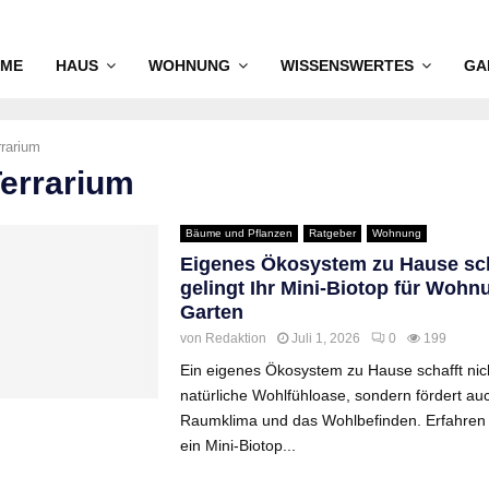
ME
HAUS
WOHNUNG
WISSENSWERTES
GA
rrarium
Terrarium
Bäume und Pflanzen
Ratgeber
Wohnung
Eigenes Ökosystem zu Hause sch
gelingt Ihr Mini-Biotop für Woh
Garten
von
Redaktion
Juli 1, 2026
0
199
Ein eigenes Ökosystem zu Hause schafft nich
natürliche Wohlfühloase, sondern fördert au
Raumklima und das Wohlbefinden. Erfahren S
ein Mini-Biotop...