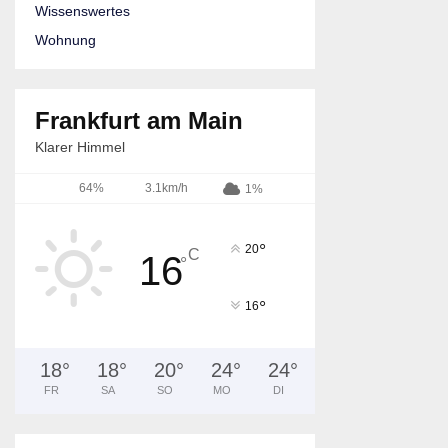
Wissenswertes
Wohnung
Frankfurt am Main
Klarer Himmel
64%
3.1km/h
1%
°
20
C
16
°
°
16
18
°
18
°
20
°
24
°
24
°
FR
SA
SO
MO
DI