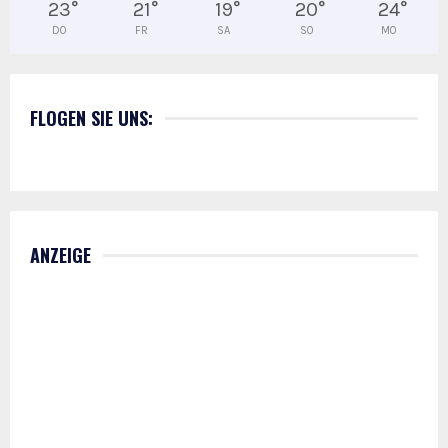
23
°
21
°
19
°
20
°
24
°
DO
FR
SA
SO
MO
FLOGEN SIE UNS:
ANZEIGE