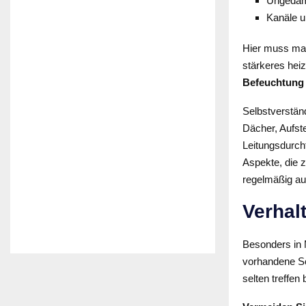
Ungedäm
Kanäle u
Hier muss man
stärkeres hei
Befeuchtung 
Selbstverständ
Dächer, Aufst
Leitungsdurch
Aspekte, die 
regelmäßig au
Verhal
Besonders in 
vorhandene Sch
selten treffe