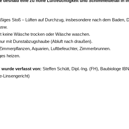
e deshalb eine zu hohe Luftfeuchtigkeit und Schimmelbefall in 
iges Stoß – Lüften auf Durchzug, insbesondere nach dem Baden, 
usw.
st keine Wäsche trocken oder Wäsche waschen.
ur mit Dunstabzugshaube (Abluft nach draußen).
 Zimmerpflanzen, Aquarien, Luftbefeuchter, Zimmerbrunnen.
ges heizen.
l wurde verfasst von:
Steffen Schütt, Dipl.-Ing. (FH), Baubiologe IB
-Linsengericht)