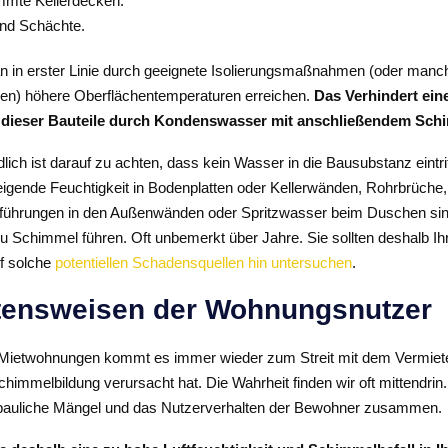
mte Kellerdecken.
nd Schächte.
 in erster Linie durch geeignete Isolierungsmaßnahmen (oder manc
zen) höhere Oberflächentemperaturen erreichen.
Das Verhindert ein
dieser Bauteile durch Kondenswasser mit anschließendem Schi
lich ist darauf zu achten, dass kein Wasser in die Bausubstanz eintri
eigende Feuchtigkeit in Bodenplatten oder Kellerwänden, Rohrbrüche
führungen in den Außenwänden oder Spritzwasser beim Duschen sind
zu Schimmel führen. Oft unbemerkt über Jahre. Sie sollten deshalb I
f solche
potentiellen Schadensquellen hin untersuchen
.
tensweisen der Wohnungsnutzer
Mietwohnungen kommt es immer wieder zum Streit mit dem Vermiete
immelbildung verursacht hat. Die Wahrheit finden wir oft mittendrin
n bauliche Mängel und das Nutzerverhalten der Bewohner zusammen.