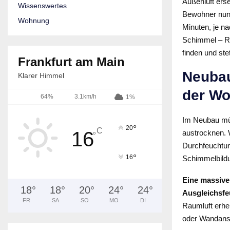
Außenluft erse
Wissenswertes
Bewohner nun 
Wohnung
Minuten, je n
Schimmel – Ris
finden und ste
Frankfurt am Main
Neubau
Klarer Himmel
der W
64%
3.1km/h
1%
Im Neubau müs
°
20
C
16
austrocknen. 
°
Durchfeuchtun
°
16
Schimmelbildu
Eine massive 
18
°
18
°
20
°
24
°
24
°
Ausgleichsfe
FR
SA
SO
MO
DI
Raumluft erhe
oder Wandanst