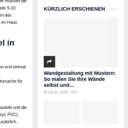
ier müssen die
ils 5-10
KÜRZLICH ERSCHIENEN
rn das
en im Haus
l in
n erst einmal
Wandgestaltung mit Mustern:
So malen Sie Ihre Wände
tursache für
selbst und...
Juli 30, 2026
0
auteile und die
nyl, PVC)
sätzlich.