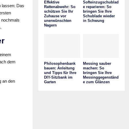
Effektive
Softeinzugschublad
u lassen: Das
Rattenabwehr: So
e reparieren: So
schützen Sie Ihr
bringen Sie Ihre
ersten
Zuhause vor
Schublade wieder
nd nochmals
unerwünschten
in Schwung
Nagern
.
er
 einem
nach dem
Philosophenbank
Messing sauber
bauen: Anleitung
machen: So
und Tipps für Ihre
bringen Sie Ihre
DIY-Sitzbank im
Messinggegenständ
g an den
Garten
e zum Glänzen