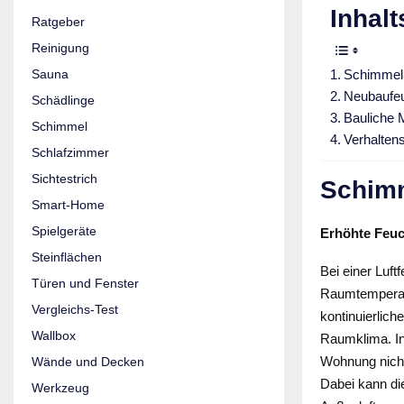
Inhalt
Ratgeber
Reinigung
Sauna
Schimmelbe
Neubaufeu
Schädlinge
Bauliche 
Schimmel
Verhalten
Schlafzimmer
Sichtestrich
Schimm
Smart-Home
Spielgeräte
Erhöhte Feu
Steinflächen
Bei einer Luft
Türen und Fenster
Raumtempera
Vergleichs-Test
kontinuierlich
Wallbox
Raumklima. In
Wohnung nicht 
Wände und Decken
Dabei kann di
Werkzeug