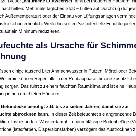
tzt. Dieser „
natürliche Luftwechsel
“ fehlt bei modernen Häusern. H
nachhelfen: Mehrmals tägliches Stoß – Lüften auf Durchzug (für jewe
ach Außentemperatur) oder der Einbau von Lüftungsanlagen verminde
iko schon erheblich. Weiterhin sollten Sie potentielle Feuchtequell
ts auf ein Minimum reduzieren.
feuchte als Ursache für Schimme
ohnung
sen einige tausend Liter Anmachwasser in Putzen, Mörtel oder Beto
Weiterhin können Regenfälle in der Rohbauphase für eine zusätzliche
g sorgen. Das führt zu einem feuchten Raumklima und ist eine Haup
ng in neu errichteten Häusern.
Betondecke benötigt z.B. bis zu sieben Jahren, damit sie zur
uchte abtrocknen kann
. In dieser Zeit befeuchtet sie angrenzende B
blich. Insbesondere Wasserdampf – undurchlässige Bodenbeläge (Vi
riche (latexfarben, Dispersionsfarben) verzögern das Austrocknen zu