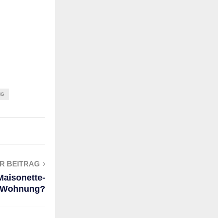
NG
R BEITRAG
Maisonette-
Wohnung?