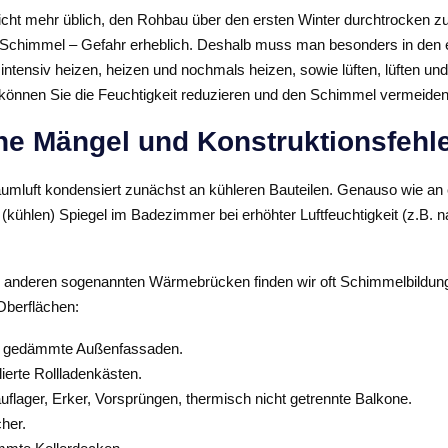
 nicht mehr üblich, den Rohbau über den ersten Winter durchtrocken z
e Schimmel – Gefahr erheblich. Deshalb muss man besonders in den 
intensiv heizen, heizen und nochmals heizen, sowie lüften, lüften u
o können Sie die Feuchtigkeit reduzieren und den Schimmel vermeiden
he Mängel und Konstruktionsfehl
mluft kondensiert zunächst an kühleren Bauteilen. Genauso wie an
(kühlen) Spiegel im Badezimmer bei erhöhter Luftfeuchtigkeit (z.B. 
 anderen sogenannten Wärmebrücken finden wir oft Schimmelbildun
Oberflächen:
t gedämmte Außenfassaden.
lierte Rollladenkästen.
flager, Erker, Vorsprüngen, thermisch nicht getrennte Balkone.
her.