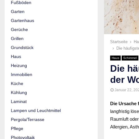
Fußböden
Garten
Gartenhaus
Gerüche
Grillen
Startseite
Ha
Grundstück
Die häufigs
Haus
Haus
Schimmel
Heizung
Die hä
Immobilien
der W
Küche
Januar 22, 20
Kühlung
Laminat
Die Ursache 
Lampen und Leuchtmittel
langfristig lö
Raumluft oder
Pergola/Terrasse
Allergien, As
Pflege
Photovoltaik