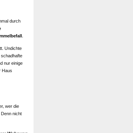
hmal durch
e
mmelbefall
.
tt. Undichte
, schadhafte
 nur einige
hr Haus
r, wer die
. Denn nicht