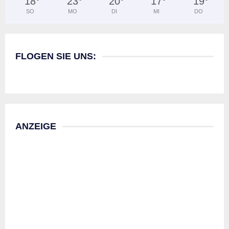
18
°
23
°
20
°
17
°
19
°
SO
MO
DI
MI
DO
FLOGEN SIE UNS:
ANZEIGE