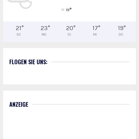
°
19
21
°
23
°
20
°
17
°
19
°
SO
MO
DI
MI
DO
FLOGEN SIE UNS:
ANZEIGE