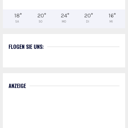
18
°
20
°
24
°
20
°
16
°
SA
SO
MO
DI
MI
FLOGEN SIE UNS:
ANZEIGE