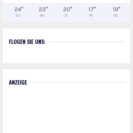
24
°
23
°
20
°
17
°
19
°
SO
MO
DI
MI
DO
FLOGEN SIE UNS:
ANZEIGE