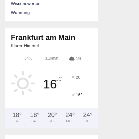
Wissenswertes
Wohnung
Frankfurt am Main
Klarer Himmel
64%
3.1km/h
1%
°
20
C
16
°
°
16
18
°
18
°
20
°
24
°
24
°
FR
SA
SO
MO
DI