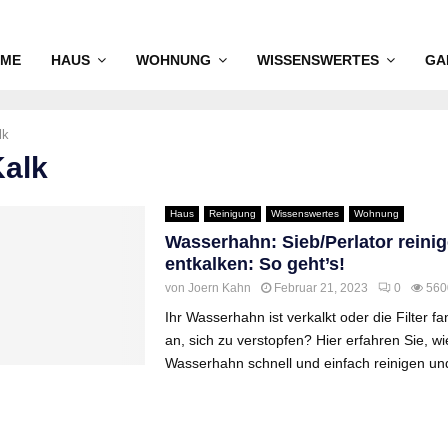
ME
HAUS
WOHNUNG
WISSENSWERTES
GA
lk
Kalk
Haus
Reinigung
Wissenswertes
Wohnung
Wasserhahn: Sieb/Perlator reini
entkalken: So geht’s!
von
Joern Kahn
Februar 21, 2023
0
560
Ihr Wasserhahn ist verkalkt oder die Filter 
an, sich zu verstopfen? Hier erfahren Sie, wi
Wasserhahn schnell und einfach reinigen und