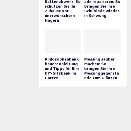
Rattenabwehr: So
ade reparieren: So
schützen Sie Ihr
bringen Sie Ihre
Zuhause vor
Schublade wieder
unerwünschten
in Schwung
Nagern
Philosophenbank
Messing sauber
bauen: Anleitung
machen: So
und Tipps für Ihre
bringen Sie Ihre
DIY-Sitzbank im
Messinggegenstä
Garten
nde zum Glänzen