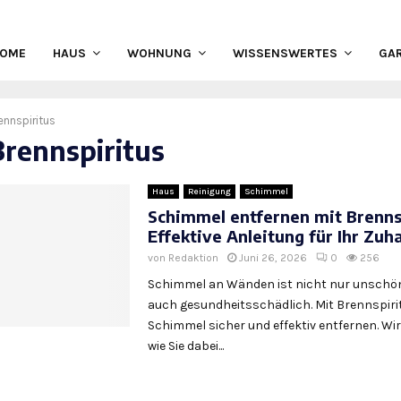
HOME
HAUS
WOHNUNG
WISSENSWERTES
GA
ennspiritus
Brennspiritus
Haus
Reinigung
Schimmel
Schimmel entfernen mit Brennsp
Effektive Anleitung für Ihr Zuh
von
Redaktion
Juni 26, 2026
0
256
Schimmel an Wänden ist nicht nur unschö
auch gesundheitsschädlich. Mit Brennspiri
Schimmel sicher und effektiv entfernen. Wir
wie Sie dabei...