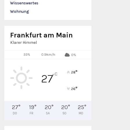
Wissenswertes
Wohnung
Frankfurt am Main
Klarer Himmel
33%
0.9km/h
0%
°
28
C
27
°
°
26
27
°
19
°
20
°
20
°
25
°
DO
FR
SA
SO
MO