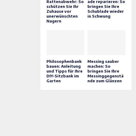
Rattenabwehr: So
ade reparieren: So
schützen Sie Ihr
bringen Sie Ihre
Zuhause vor
Schublade wieder
unerwünschten
in Schwung
Nagern
Philosophenbank
Messing sauber
bauen: Anleitung
machen: So
und Tipps für Ihre
bringen Sie Ihre
DIY-Sitzbank im
Messinggegenstä
Garten
nde zum Glänzen