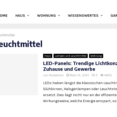
HOME
HAUS
WOHNUNG
WISSENSWERTES
GA
uchtmittel
leuchtmittel
Haus
Lampen und Leuchtmittel
Wohnung
LED-Panels: Trendige Lichtkon
Zuhause und Gewerbe
von
Redaktion
März 15, 2021
0
4833
LEDs haben längst die klassischen Leuchtmi
Glühbirnen, Halogenlampen oder Leuchtsto
ersetzt. Dies liegt nicht nur an der effizient
Wirkungsweise, welche Energie einspart, son