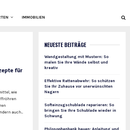
RTEN
IMMOBILIEN
NEUESTE BEITRÄGE
Wandgestaltung mit Mustern: So
malen Sie Ihre Wände selbst und
kreativ
zepte für
Effektive Rattenabwehr: So schützen
Sie Ihr Zuhause vor unerwünschten
Nagern
ttel, wie
ffröhren
Softeinzugschublade reparieren: So
eren
bringen Sie Ihre Schublade wieder in
dern auch...
Schwung
Philosophenbank bauen: Anleitung und