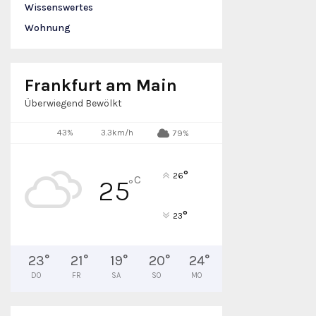
Wissenswertes
Wohnung
Frankfurt am Main
Überwiegend Bewölkt
43%
3.3km/h
79%
°
26
C
25
°
°
23
23
°
21
°
19
°
20
°
24
°
DO
FR
SA
SO
MO