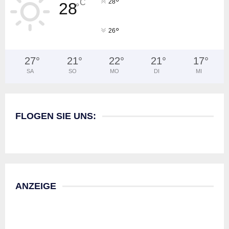
°
C
28
28
°
°
26
27
°
21
°
22
°
21
°
17
°
SA
SO
MO
DI
MI
FLOGEN SIE UNS:
ANZEIGE