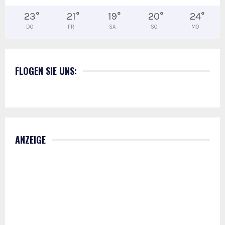
23
°
21
°
19
°
20
°
24
°
DO
FR
SA
SO
MO
FLOGEN SIE UNS:
ANZEIGE