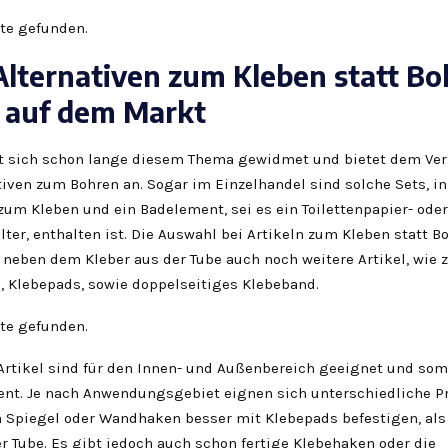
te gefunden.
Alternativen zum Kleben statt B
s auf dem Markt
t sich schon lange diesem Thema gewidmet und bietet dem Ve
tiven zum Bohren an. Sogar im Einzelhandel sind solche Sets, i
zum Kleben und ein Badelement, sei es ein Toilettenpapier- oder
ter, enthalten ist. Die Auswahl bei Artikeln zum Kleben statt Bo
 neben dem Kleber aus der Tube auch noch weitere Artikel, wie z
n, Klebepads, sowie doppelseitiges Klebeband.
te gefunden.
Artikel sind für den Innen- und Außenbereich geeignet und som
ent. Je nach Anwendungsgebiet eignen sich unterschiedliche P
in Spiegel oder Wandhaken besser mit Klebepads befestigen, al
r Tube. Es gibt jedoch auch schon fertige Klebehaken oder die