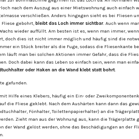
loch nach dem Auszug aus einer Mietswohnung auch einfach w
elmasse verschließen. Anders hingegen sieht es bei Fliesen u
 Fliese gebohrt,
bleibt das Loch immer sichtbar
. Auch wenn man
 Wachs wieder auffüllt. Am besten ist es, wenn man immer, wen
rt, doch dies ist nicht immer möglich und häufig sind die not
mmer ein Stück breiter als die Fuge, sodass die Fliesenkante b
em läuft man bei solchen Aktionen immer Gefahr, dass die Flies
hen. Doch dabei kann das Leben so einfach sein, wenn man einf
dtuchhalter oder Haken an die Wand klebt statt bohrt
.
te gefunden.
mit Hilfe eines Klebers, häufig ein Ein- oder Zweikomponentenk
 auf die Fliese geklebt. Nach dem Aushärten kann dann das ge
tuchhalter, Fönhalter, Toilettenpapierhalter) an die Trägerplat
erden. Zieht man aus der Wohnung aus, kann die Trägerplatte 
on der Wand gelöst werden, ohne das Beschädigungen an der Fl
n.