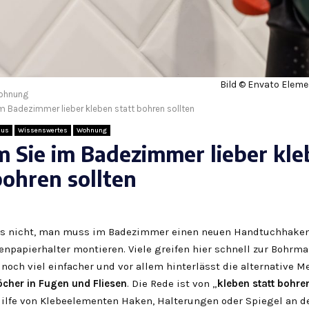
Bild © Envato Eleme
ohnung
m Badezimmer lieber kleben statt bohren sollten
aus
Wissenswertes
Wohnung
 Sie im Badezimmer lieber kle
bohren sollten
as nicht, man muss im Badezimmer einen neuen Handtuchhaken
enpapierhalter montieren. Viele greifen hier schnell zur Bohrm
noch viel einfacher und vor allem hinterlässt die alternative 
öcher in Fugen und Fliesen
. Die Rede ist von „
kleben statt bohre
ilfe von Klebeelementen Haken, Halterungen oder Spiegel an 