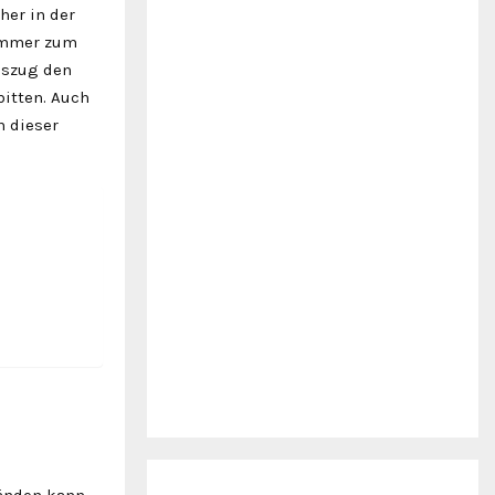
her in der
zimmer zum
uszug den
bitten. Auch
n dieser
Wänden kann