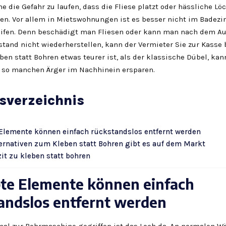
ne die Gefahr zu laufen, dass die Fliese platzt oder hässliche Löc
en. Vor allem in Mietswohnungen ist es besser nicht im Bade
eifen. Denn beschädigt man Fliesen oder kann man nach dem A
tand nicht wiederherstellen, kann der Vermieter Sie zur Kasse 
en statt Bohren etwas teurer ist, als der klassische Dübel, kan
n so manchen Ärger im Nachhinein ersparen.
tsverzeichnis
Elemente können einfach rückstandslos entfernt werden
ternativen zum Kleben statt Bohren gibt es auf dem Markt
it zu kleben statt bohren
te Elemente können einfach
andslos entfernt werden
al zur Bohrmaschine gegriffen ist das Loch da. An normalen 