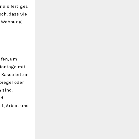
 als fertiges
och, dass Sie
en Wohnung
ifen, um
Montage mit
 Kasse bitten
piegel oder
 sind.
nd
t, Arbeit und