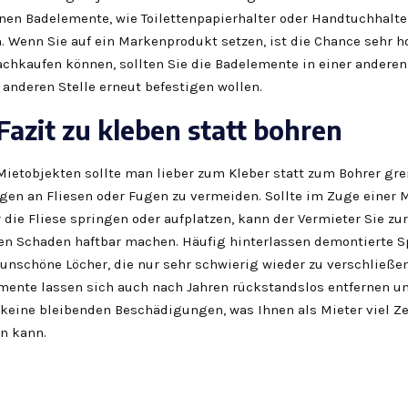
en Badelemente, wie Toilettenpapierhalter oder Handtuchhalter
. Wenn Sie auf ein Markenprodukt setzen, ist die Chance sehr h
achkaufen können, sollten Sie die Badelemente in einer ander
 anderen Stelle erneut befestigen wollen.
Fazit zu kleben statt bohren
 Mietobjekten sollte man lieber zum Kleber statt zum Bohrer gre
en an Fliesen oder Fugen zu vermeiden. Sollte im Zuge einer 
die Fliese springen oder aufplatzen, kann der Vermieter Sie zur
den Schaden haftbar machen. Häufig hinterlassen demontierte S
unschöne Löcher, die nur sehr schwierig wieder zu verschließen
mente lassen sich auch nach Jahren rückstandslos entfernen u
 keine bleibenden Beschädigungen, was Ihnen als Mieter viel Zei
n kann.