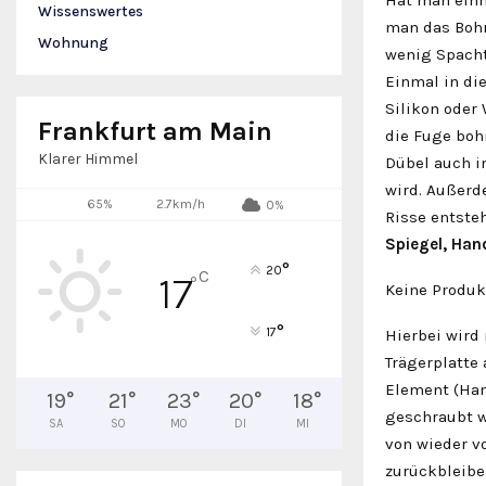
Wissenswertes
man das Bohr
Wohnung
wenig Spacht
Einmal in die
Silikon oder
Frankfurt am Main
die Fuge boh
Klarer Himmel
Dübel auch i
wird. Außerd
65%
2.7km/h
0%
Risse entste
Spiegel, Han
°
20
C
17
°
Keine Produk
°
17
Hierbei wird 
Trägerplatte
Element (Hand
19
°
21
°
23
°
20
°
18
°
geschraubt w
SA
SO
MO
DI
MI
von wieder v
zurückbleibe