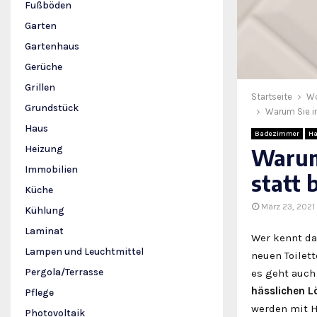
Fußböden
Garten
Gartenhaus
Gerüche
Grillen
Startseite
W
Grundstück
Warum Sie i
Haus
Badezimmer
H
Heizung
Warum
Immobilien
statt 
Küche
März 23, 2021
Kühlung
Laminat
Wer kennt d
Lampen und Leuchtmittel
neuen Toilett
Pergola/Terrasse
es geht auch 
hässlichen L
Pflege
werden mit H
Photovoltaik