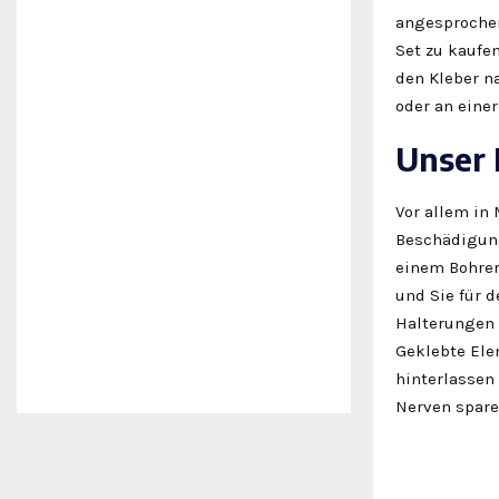
angesprochen
Set zu kaufen
den Kleber n
oder an einer
Unser 
Vor allem in
Beschädigung
einem Bohrer 
und Sie für 
Halterungen 
Geklebte Ele
hinterlassen
Nerven spare