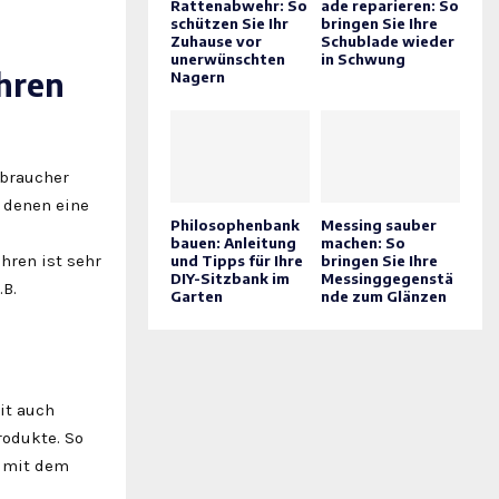
Rattenabwehr: So
ade reparieren: So
schützen Sie Ihr
bringen Sie Ihre
Zuhause vor
Schublade wieder
unerwünschten
in Schwung
ohren
Nagern
rbraucher
n denen eine
Philosophenbank
Messing sauber
bauen: Anleitung
machen: So
hren ist sehr
und Tipps für Ihre
bringen Sie Ihre
DIY-Sitzbank im
Messinggegenstä
.B.
Garten
nde zum Glänzen
it auch
rodukte. So
s mit dem