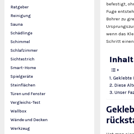
befestigt, oh
Ratgeber
Fuge entsteh
Reinigung
Bohrer zu gr
Sauna
Ursprungszus
Schädlinge
wenn das Kleb
Schritt eine
Schimmel
Schlafzimmer
Inhal
Sichtestrich
Smart-Home
Spielgeräte
Geklebte 
Diese Al
Steinflächen
Unser Faz
Türen und Fenster
Vergleichs-Test
Gekleb
Wallbox
rückst
Wände und Decken
Werkzeug
Hat man einm