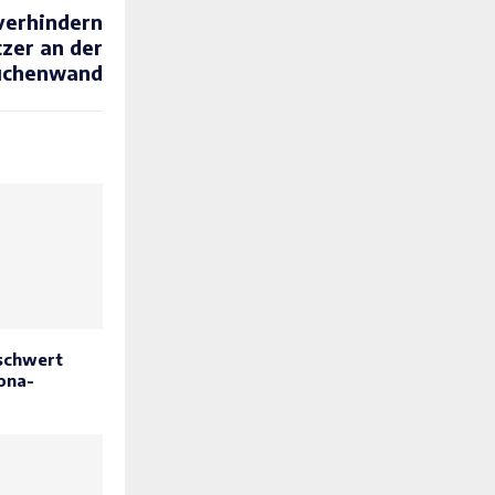
 verhindern
tzer an der
üchenwand
schwert
ona-