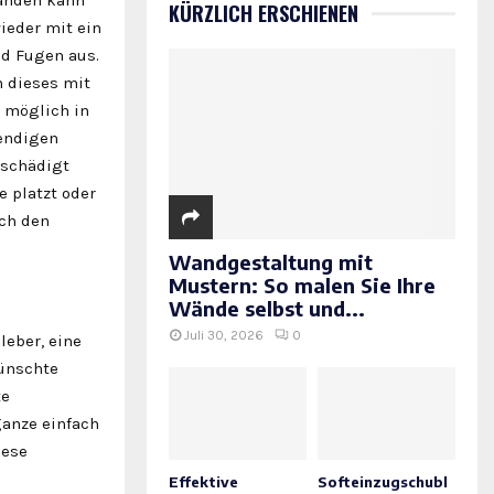
KÜRZLICH ERSCHIENEN
ieder mit ein
nd Fugen aus.
 dieses mit
n möglich in
wendigen
eschädigt
e platzt oder
ach den
Wandgestaltung mit
Mustern: So malen Sie Ihre
Wände selbst und...
Juli 30, 2026
0
leber, eine
wünschte
te
ganze einfach
iese
Effektive
Softeinzugschubl