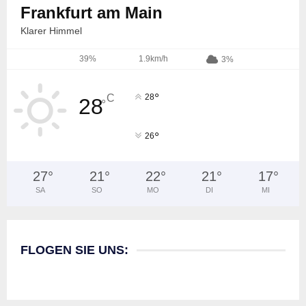
Frankfurt am Main
Klarer Himmel
39%
1.9km/h
3%
°
C
28
28
°
°
26
27
°
21
°
22
°
21
°
17
°
SA
SO
MO
DI
MI
FLOGEN SIE UNS: