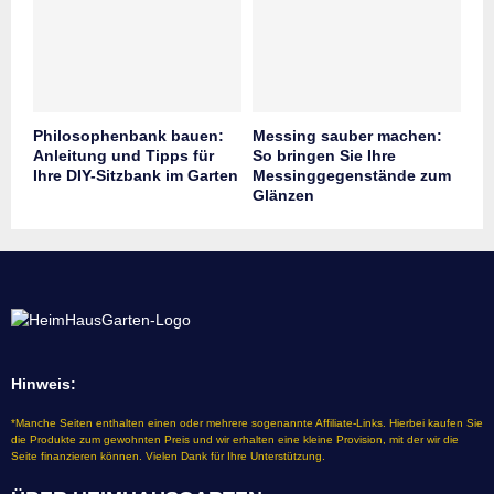
Philosophenbank bauen:
Messing sauber machen:
Anleitung und Tipps für
So bringen Sie Ihre
Ihre DIY-Sitzbank im Garten
Messinggegenstände zum
Glänzen
Hinweis:
*Manche Seiten enthalten einen oder mehrere sogenannte Affiliate-Links. Hierbei kaufen Sie
die Produkte zum gewohnten Preis und wir erhalten eine kleine Provision, mit der wir die
Seite finanzieren können. Vielen Dank für Ihre Unterstützung.