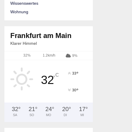
Wissenswertes
Wohnung
Frankfurt am Main
Klarer Himmel
32%
1.2km/h
9%
°
33
C
32
°
°
30
32
°
21
°
24
°
20
°
17
°
SA
SO
MO
DI
MI