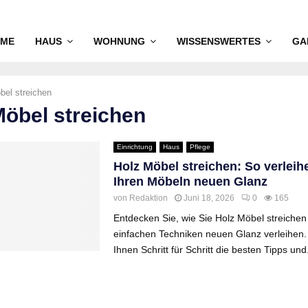
ME
HAUS
WOHNUNG
WISSENSWERTES
GA
bel streichen
Möbel streichen
Einrichtung
Haus
Pflege
Holz Möbel streichen: So verleih
Ihren Möbeln neuen Glanz
von
Redaktion
Juni 18, 2026
0
165
Entdecken Sie, wie Sie Holz Möbel streichen
einfachen Techniken neuen Glanz verleihen.
Ihnen Schritt für Schritt die besten Tipps und.