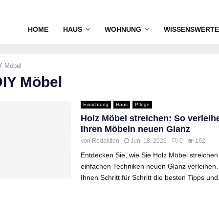
HOME
HAUS
WOHNUNG
WISSENSWERTE
Y Möbel
DIY Möbel
Einrichtung
Haus
Pflege
Holz Möbel streichen: So verleih
Ihren Möbeln neuen Glanz
von
Redaktion
Juni 18, 2026
0
162
Entdecken Sie, wie Sie Holz Möbel streichen
einfachen Techniken neuen Glanz verleihen.
Ihnen Schritt für Schritt die besten Tipps und.