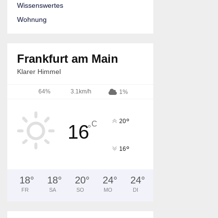
Wissenswertes
Wohnung
Frankfurt am Main
Klarer Himmel
64%
3.1km/h
1%
°
20
C
16
°
°
16
18
°
18
°
20
°
24
°
24
°
FR
SA
SO
MO
DI