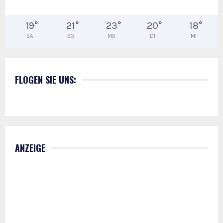
19
°
21
°
23
°
20
°
18
°
SA
SO
MO
DI
MI
FLOGEN SIE UNS:
ANZEIGE