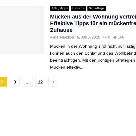
Alltagstipps
Gerüche
Schädlinge
Mücken aus der Wohnung vertre
Effektive Tipps für ein mückenfre
Zuhause
von
Redaktion
Juli 5, 2026
0
166
Mücken in der Wohnung sind nicht nur lästig
können auch den Schlaf und das Wohlbefin
beeinträchtigen. Mit den richtigen Strategie
Mücken effektiv...
nummerierung
2
3
…
12
ge