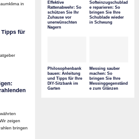
Effektive
Softeinzugschublad
aumklima in
Rattenabwehr: So
e reparieren: So
schützen Sie Ihr
bringen Sie Ihre
Zuhause vor
Schublade wieder
unerwünschten
in Schwung
Nagern
Tipps für
Ratgeber
Philosophenbank
Messing sauber
bauen: Anleitung
machen: So
und Tipps für Ihre
bringen Sie Ihre
igen:
DIY-Sitzbank im
Messinggegenständ
Garten
e zum Glänzen
trahlenden
ewährten
 Wir zeigen
rahlen bringen