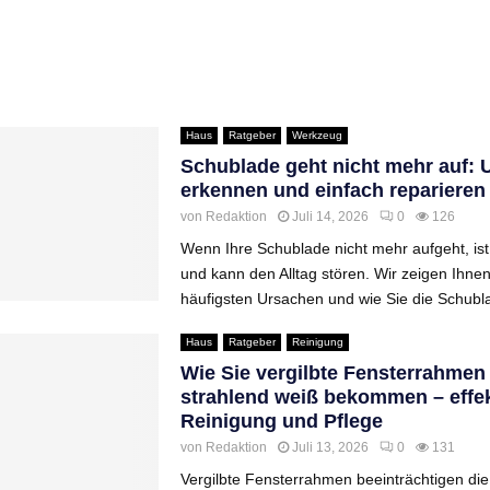
Haus
Ratgeber
Werkzeug
Schublade geht nicht mehr auf: 
erkennen und einfach reparieren
von
Redaktion
Juli 14, 2026
0
126
Wenn Ihre Schublade nicht mehr aufgeht, ist
und kann den Alltag stören. Wir zeigen Ihnen
häufigsten Ursachen und wie Sie die Schubla
Haus
Ratgeber
Reinigung
Wie Sie vergilbte Fensterrahmen
strahlend weiß bekommen – effek
Reinigung und Pflege
von
Redaktion
Juli 13, 2026
0
131
Vergilbte Fensterrahmen beeinträchtigen die