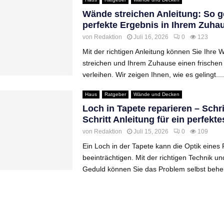
Wände streichen Anleitung: So g
perfekte Ergebnis in Ihrem Zuha
von
Redaktion
Juli 16, 2026
0
123
Mit der richtigen Anleitung können Sie Ihre 
streichen und Ihrem Zuhause einen frischen
verleihen. Wir zeigen Ihnen, wie es gelingt....
Haus
Ratgeber
Wände und Decken
Loch in Tapete reparieren – Schrit
Schritt Anleitung für ein perfekt
von
Redaktion
Juli 15, 2026
0
109
Ein Loch in der Tapete kann die Optik eines
beeinträchtigen. Mit der richtigen Technik u
Geduld können Sie das Problem selbst behe