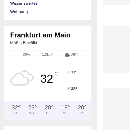
Wissenswertes
Wohnung
Frankfurt am Main
Mäßig Bewölkt
30%
1.3km/h
25%
°
33
C
32
°
°
32
32
°
23
°
20
°
18
°
20
°
SO
MO
DI
MI
DO