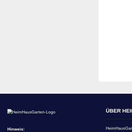
ÜBER HE
HeimHausGarte
Hinweis: