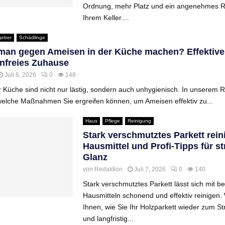
Ordnung, mehr Platz und ein angenehmes R
Ihrem Keller....
geber
Schädlinge
an gegen Ameisen in der Küche machen? Effektive 
nfreies Zuhause
Juli 8, 2026
0
148
 Küche sind nicht nur lästig, sondern auch unhygienisch. In unserem 
welche Maßnahmen Sie ergreifen können, um Ameisen effektiv zu...
Haus
Pflege
Reinigung
Stark verschmutztes Parkett rein
Hausmittel und Profi-Tipps für s
Glanz
von
Redaktion
Juli 7, 2026
0
140
Stark verschmutztes Parkett lässt sich mit b
Hausmitteln schonend und effektiv reinigen.
Ihnen, wie Sie Ihr Holzparkett wieder zum St
und langfristig...