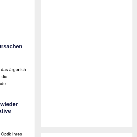
Ursachen
 das ärgerlich
 die
de...
 wieder
tive
 Optik Ihres