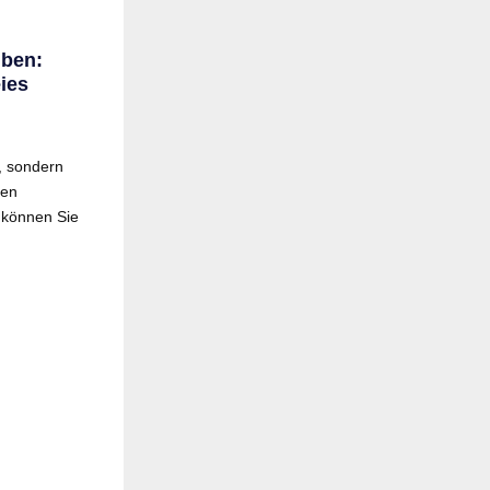
iben:
ies
, sondern
den
n können Sie