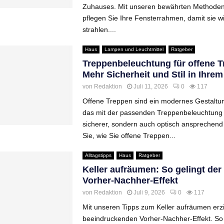
Zuhauses. Mit unseren bewährten Methoden
pflegen Sie Ihre Fensterrahmen, damit sie w
strahlen....
Haus
Lampen und Leuchtmittel
Ratgeber
Treppenbeleuchtung für offene T
Mehr Sicherheit und Stil in Ihre
von
Redaktion
Juli 11, 2026
0
117
Offene Treppen sind ein modernes Gestaltu
das mit der passenden Treppenbeleuchtung 
sicherer, sondern auch optisch ansprechend 
Sie, wie Sie offene Treppen...
Alltagstipps
Haus
Ratgeber
Keller aufräumen: So gelingt der
Vorher-Nachher-Effekt
von
Redaktion
Juli 9, 2026
0
117
Mit unseren Tipps zum Keller aufräumen erzi
beeindruckenden Vorher-Nachher-Effekt. So 