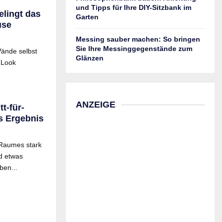
und Tipps für Ihre DIY-Sitzbank im
elingt das
Garten
use
Messing sauber machen: So bringen
Sie Ihre Messinggegenstände zum
Wände selbst
Glänzen
 Look
ANZEIGE
t-für-
es Ergebnis
 Raumes stark
nd etwas
ben...