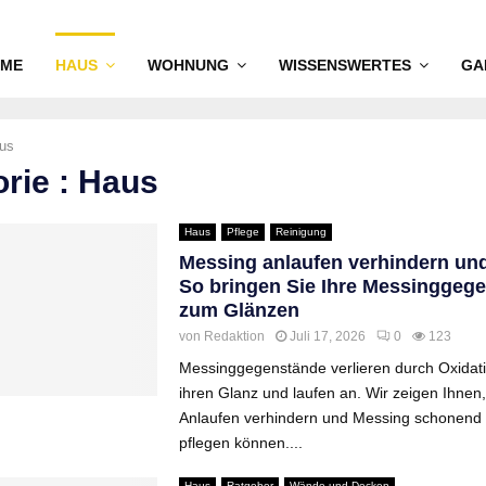
ME
HAUS
WOHNUNG
WISSENSWERTES
GA
us
rie : Haus
Haus
Pflege
Reinigung
Messing anlaufen verhindern und
So bringen Sie Ihre Messinggeg
zum Glänzen
von
Redaktion
Juli 17, 2026
0
123
Messinggegenstände verlieren durch Oxidati
ihren Glanz und laufen an. Wir zeigen Ihnen,
Anlaufen verhindern und Messing schonend 
pflegen können....
Haus
Ratgeber
Wände und Decken