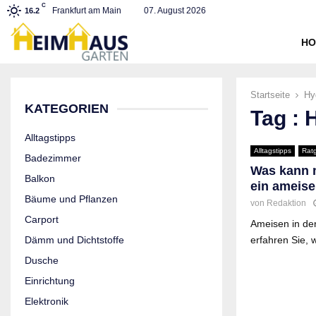
C
Frankfurt am Main
07. August 2026
16.2
HO
Startseite
Hy
KATEGORIEN
Tag : 
Alltagstipps
Alltagstipps
Rat
Badezimmer
Was kann m
Balkon
ein ameise
Bäume und Pflanzen
von
Redaktion
Carport
Ameisen in der
Dämm und Dichtstoffe
erfahren Sie, 
Dusche
Einrichtung
Elektronik