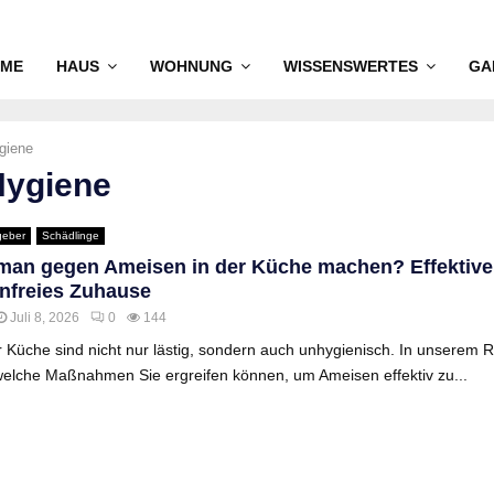
ME
HAUS
WOHNUNG
WISSENSWERTES
GA
giene
Hygiene
geber
Schädlinge
an gegen Ameisen in der Küche machen? Effektive 
nfreies Zuhause
Juli 8, 2026
0
144
 Küche sind nicht nur lästig, sondern auch unhygienisch. In unserem 
welche Maßnahmen Sie ergreifen können, um Ameisen effektiv zu...