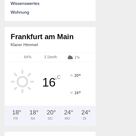
Wissenswertes
Wohnung
Frankfurt am Main
Klarer Himmel
64%
3.1km/h
1%
°
20
C
16
°
°
16
18
°
18
°
20
°
24
°
24
°
FR
SA
SO
MO
DI