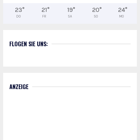
23
°
21
°
19
°
20
°
24
°
DO
FR
SA
SO
MO
FLOGEN SIE UNS:
ANZEIGE