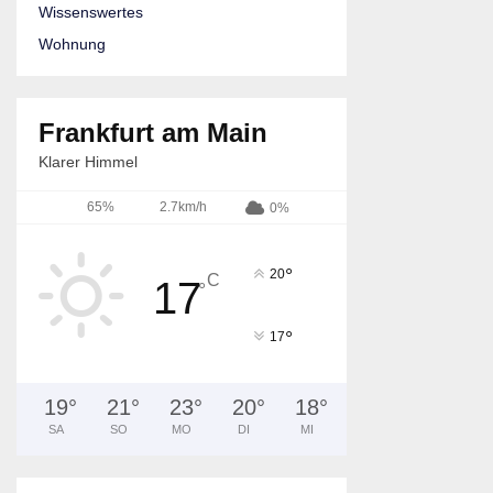
Wissenswertes
Wohnung
Frankfurt am Main
Klarer Himmel
65%
2.7km/h
0%
°
20
C
17
°
°
17
19
°
21
°
23
°
20
°
18
°
SA
SO
MO
DI
MI