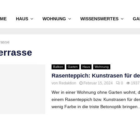
ME
HAUS
WOHNUNG
WISSENSWERTES
GA
rrasse
terrasse
Balkon
Garten
Haus
Wohnung
Rasenteppich: Kunstrasen für d
von
Redaktion
Februar 15, 2024
0
1937
Wer in einer Wohnung ohne Garten wohnt, d
einem Rasenteppich bzw. Kunstrasen für den
wenig Farbe in die triste Betonoptik bringen..