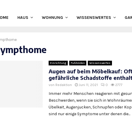
HOME
HAUS
WOHNUNG
WISSENSWERTES
GA
ympthome
 sympthome
Einrichtung
Fußböden
Wissenswertes
Augen auf beim Möbelkauf: Oft
gefährliche Schadstoffe enthal
von
Redaktion
Juni 11, 2021
0
2777
Immer mehr Menschen reagieren mit gesun
Beschwerden, wenn sie sich in Wohnräumen
Übelkeit, Augenjucken, Schnupfen oder Ko
sind nur einige Symptome unter denen die...