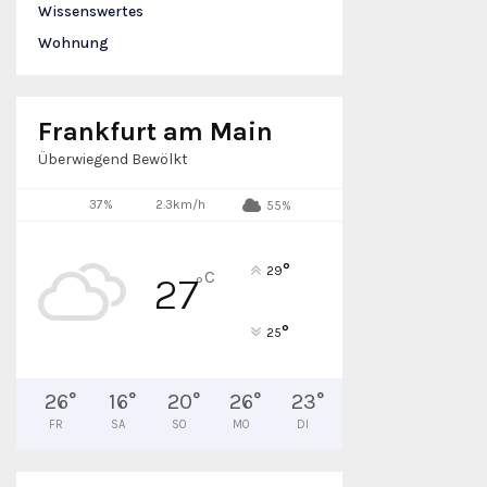
Wissenswertes
Wohnung
Frankfurt am Main
Überwiegend Bewölkt
37%
2.3km/h
55%
°
29
C
27
°
°
25
26
°
16
°
20
°
26
°
23
°
FR
SA
SO
MO
DI