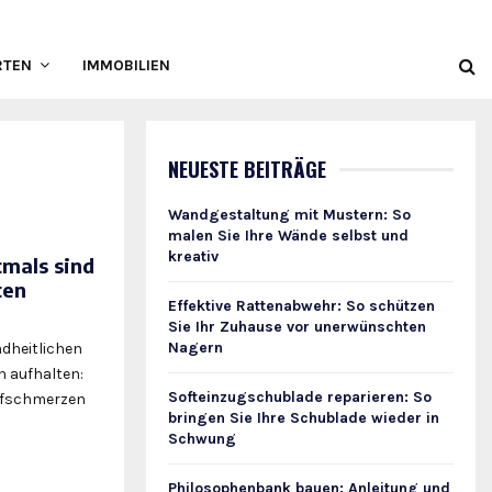
RTEN
IMMOBILIEN
NEUESTE BEITRÄGE
Wandgestaltung mit Mustern: So
malen Sie Ihre Wände selbst und
kreativ
mals sind
ten
Effektive Rattenabwehr: So schützen
Sie Ihr Zuhause vor unerwünschten
Nagern
dheitlichen
 aufhalten:
Softeinzugschublade reparieren: So
pfschmerzen
bringen Sie Ihre Schublade wieder in
Schwung
Philosophenbank bauen: Anleitung und