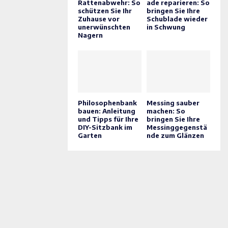
Rattenabwehr: So
ade reparieren: So
schützen Sie Ihr
bringen Sie Ihre
Zuhause vor
Schublade wieder
unerwünschten
in Schwung
Nagern
Philosophenbank
Messing sauber
bauen: Anleitung
machen: So
und Tipps für Ihre
bringen Sie Ihre
DIY-Sitzbank im
Messinggegenstä
Garten
nde zum Glänzen