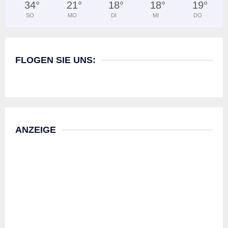
34
°
21
°
18
°
18
°
19
°
SO
MO
DI
MI
DO
FLOGEN SIE UNS:
ANZEIGE