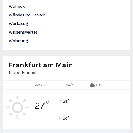
Wallbox
Wände und Decken
Werkzeug
Wissenswertes
Wohnung
Frankfurt am Main
Klarer Himmel
33%
0.9km/h
0%
°
C
28
27
°
°
26