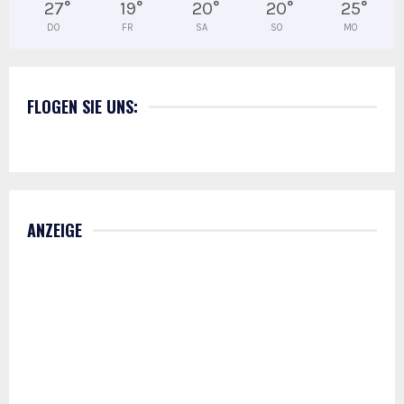
27
°
19
°
20
°
20
°
25
°
DO
FR
SA
SO
MO
FLOGEN SIE UNS:
ANZEIGE