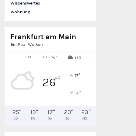
Wissenswertes
Wohnung
Frankfurt am Main
Ein Paar Wolken
53%
0.6km/h
22%
°
27
C
26
°
°
24
25
°
19
°
17
°
20
°
23
°
DO
FR
SA
SO
MO