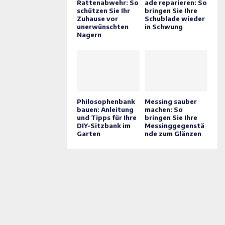
Rattenabwehr: So
ade reparieren: So
schützen Sie Ihr
bringen Sie Ihre
Zuhause vor
Schublade wieder
unerwünschten
in Schwung
Nagern
Philosophenbank
Messing sauber
bauen: Anleitung
machen: So
und Tipps für Ihre
bringen Sie Ihre
DIY-Sitzbank im
Messinggegenstä
Garten
nde zum Glänzen