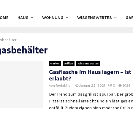
HOME
HAUS
WOHNUNG
WISSENSWERTES
GA
sbehälter
gasbehälter
Garten
Grillen
Wissenswertes
Gasflasche im Haus lagern – ist
erlaubt?
von
Redaktion
Januar 29, 2021
0
9126
Der Trend zum Gasgrill ist spürbar. Der große
Hitze ist schnell erreicht und ein lästiges a
entfällt. Zudem eignen sich moderne Grills ni