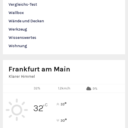
Vergleichs-Test
Wallbox
Wände und Decken
Werkzeug
Wissenswertes
Wohnung
Frankfurt am Main
Klarer Himmel
32%
1.2km/h
9%
°
C
33
32
°
°
30