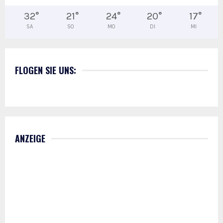
32
°
21
°
24
°
20
°
17
°
SA
SO
MO
DI
MI
FLOGEN SIE UNS:
ANZEIGE