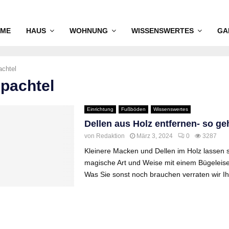
ME
HAUS
WOHNUNG
WISSENSWERTES
GA
achtel
spachtel
Einrichtung
Fußböden
Wissenswertes
Dellen aus Holz entfernen- so ge
von
Redaktion
März 3, 2024
0
3287
Kleinere Macken und Dellen im Holz lassen s
magische Art und Weise mit einem Bügeleise
Was Sie sonst noch brauchen verraten wir Ih