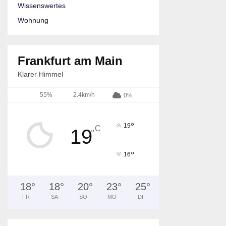
Wissenswertes
Wohnung
Frankfurt am Main
Klarer Himmel
55%
2.4km/h
0%
°
19
C
19
°
°
16
18
°
18
°
20
°
23
°
25
°
FR
SA
SO
MO
DI