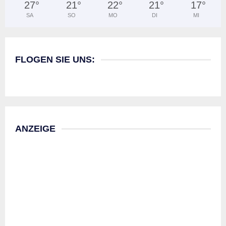
27
°
21
°
22
°
21
°
17
°
SA
SO
MO
DI
MI
FLOGEN SIE UNS:
ANZEIGE