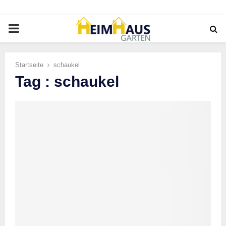
PRIMARY
MENU
Startseite
schaukel
Tag : schaukel