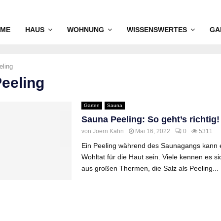
ME
HAUS
WOHNUNG
WISSENSWERTES
GA
eling
Peeling
Garten
Sauna
Sauna Peeling: So geht’s richtig!
von
Joern Kahn
Mai 16, 2022
0
5311
Ein Peeling während des Saunagangs kann ei
Wohltat für die Haut sein. Viele kennen es si
aus großen Thermen, die Salz als Peeling...