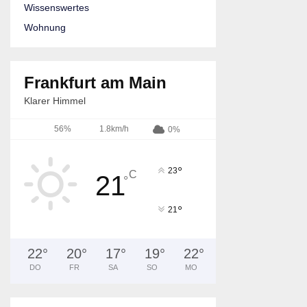
Wissenswertes
Wohnung
Frankfurt am Main
Klarer Himmel
56%
1.8km/h
0%
°
23
C
21
°
°
21
22
°
20
°
17
°
19
°
22
°
DO
FR
SA
SO
MO