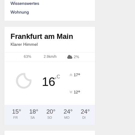
Wissenswertes
Wohnung
Frankfurt am Main
Klarer Himmel
63%
2.9km/h
2%
°
17
C
16
°
°
12
15
°
18
°
20
°
24
°
24
°
FR
SA
SO
MO
DI