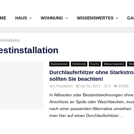
ME
HAUS
WOHNUNG
WISSENSWERTES
GA
tinstallation
estinstallation
Badezimmer
Elektronik
Küche
Wissenswertes
Wo
Durchlauferhitzer ohne Starkstr
sollten Sie beachten!
von
Redaktion
Juli 30, 2021
0
10288
In Altbauten oder Bestandswohnungen ohn
Anschluss an Spüle oder Waschbecken, mus
nach einer passenden Alternative umsehen.
man hier auf einen Durchlauferhitzer....